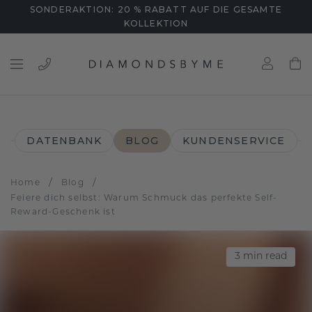
SONDERAKTION: 20 % RABATT AUF DIE GESAMTE
KOLLEKTION
DATENBANK
BLOG
KUNDENSERVICE
/
/
Home
Blog
Feiere dich selbst: Warum Schmuck das perfekte Self-
Reward-Geschenk ist
3
min read