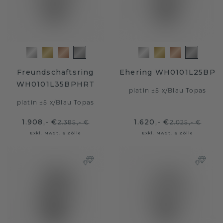
Freundschaftsring
Ehering WH0101L25BP
WH0101L35BPHRT
platin ±5 x
/
Blau Topas
platin ±5 x
/
Blau Topas
1.908,- €
1.620,- €
2.385,- €
2.025,- €
Exkl. MwSt. & Zölle
Exkl. MwSt. & Zölle