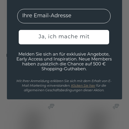
EMail
Ja, ich mache mit
Melden Sie sich an für exklusive Angebote,
Ehering WH0162L25A
Ehering
Early Access und Inspiration. Neue Members
WH0101L15BPHRT
haben zusätzlich die Chance auf 500 €
Blau Topas
Shopping-Guthaben.
platin ±5 x
/
Blau Topas
Mit Ihrer Anmeldung erklären Sie sich mit dem Erhalt von E-
1.748,- €
1.815,20 €
2.185,- €
2.269,- €
Mail-Marketing einverstanden.
Klicken Sie hier
für die
allgemeinen Geschäftsbedingungen dieser Aktion.
Exkl. MwSt. & Zölle
Exkl. MwSt. & Zölle