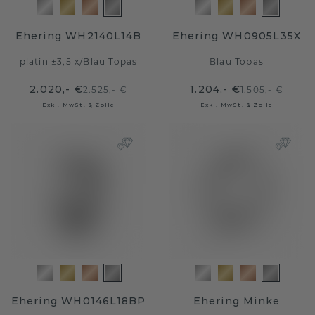
Ehering WH2140L14B
Ehering WH0905L35X
platin ±3,5 x
/
Blau Topas
Blau Topas
2.020,- €
1.204,- €
2.525,- €
1.505,- €
Exkl. MwSt. & Zölle
Exkl. MwSt. & Zölle
Ehering WH0146L18BP
Ehering Minke