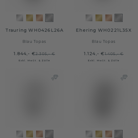
Trauring WH0426L26A
Ehering WH0221L35X
Blau Topas
Blau Topas
1.844,- €
1.124,- €
2.305,- €
1.405,- €
Exkl. MwSt. & Zölle
Exkl. MwSt. & Zölle