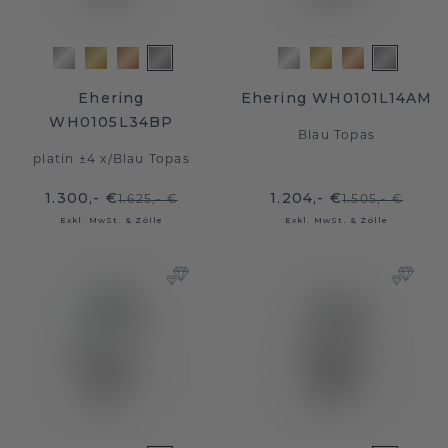
Ehering
Ehering WH0101L14AM
WH0105L34BP
Blau Topas
platin ±4 x
/
Blau Topas
1.300,- €
1.204,- €
1.625,- €
1.505,- €
Exkl. MwSt. & Zölle
Exkl. MwSt. & Zölle