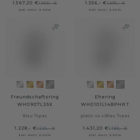
1.567,20 €
1.356,- €
1.959,- €
1.695,- €
Exkl. MwSt. & Zölle
Exkl. MwSt. & Zölle
Freundschaftsring
Ehering
WH0907L35X
WH0101L14BPHRT
Blau Topas
platin ±4 x
/
Blau Topas
1.228,- €
1.431,20 €
1.535,- €
1.789,- €
Exkl. MwSt. & Zölle
Exkl. MwSt. & Zölle