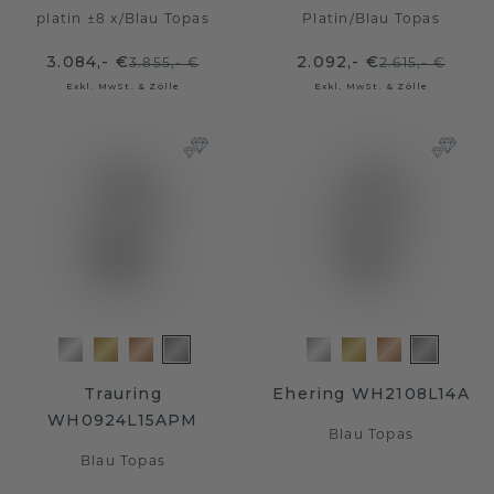
platin ±8 x
/
Blau Topas
Platin
/
Blau Topas
3.084,- €
2.092,- €
3.855,- €
2.615,- €
Exkl. MwSt. & Zölle
Exkl. MwSt. & Zölle
Trauring
Ehering WH2108L14A
WH0924L15APM
Blau Topas
Blau Topas