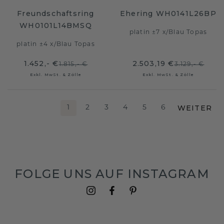
Freundschaftsring
Ehering WH0141L26BP
WH0101L14BMSQ
platin ±7 x
/
Blau Topas
platin ±4 x
/
Blau Topas
1.452,- €
2.503,19 €
1.815,- €
3.129,- €
Exkl. MwSt. & Zölle
Exkl. MwSt. & Zölle
WEITER
1
2
3
4
5
6
FOLGE UNS AUF INSTAGRAM