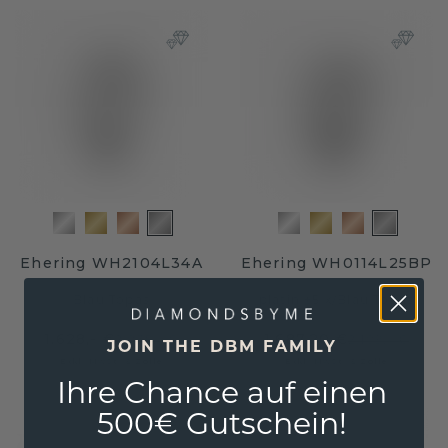
Ehering WH2104L34A
Ehering WH0114L25BP
Blau Topas
platin ±5 x
/
Blau Topas
1.628,- €
1.687,20 €
2.035,- €
2.109,- €
JOIN THE DBM FAMILY
Exkl. MwSt. & Zölle
Exkl. MwSt. & Zölle
Ihre Chance auf einen
500€ Gutschein!