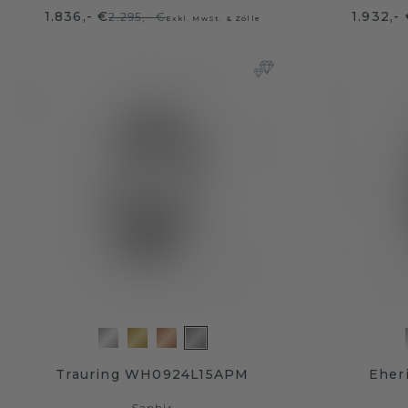
1.836,- €
1.932,-
2.295,- €
Exkl. MwSt. & Zölle
Trauring WH0924L15APM
Eher