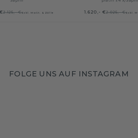
Saphir
platin ±4 x
/
Saphi
 €
1.620,- €
2.125,- €
2.025,- €
Exkl. MwSt. & Zölle
Exkl. M
FOLGE UNS AUF INSTAGRAM