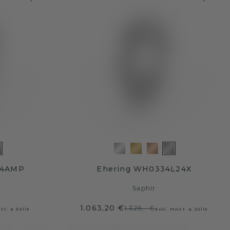
14AMP
Ehering WH0334L24X
Saphir
1.063,20 €
1.329,- €
St. & Zölle
Exkl. MwSt. & Zölle