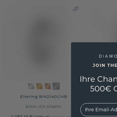
JOIN TH
Ihre Chan
500€ G
Ehering WH2140L14B
Ehe
EMail
platin ±3,5 x
/
Saphir
2.087,19 €
1.212,-
2.609,- €
Exkl. MwSt. & Zölle