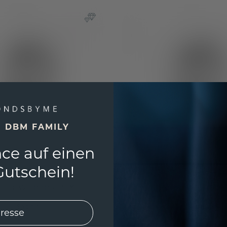
E DBM FAMILY
ce auf einen
utschein!
ring WH0905L35X
Ehering WH1103L
Saphir
Saphir
 €
1.375,20 €
1.515,- €
1.719,- €
Exkl. MwSt. & Zölle
Exkl. 