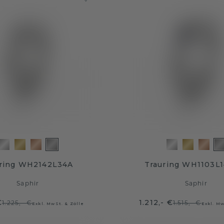
ring WH2142L34A
Trauring WH1103L
Saphir
Saphir
€
1.212,- €
1.225,- €
1.515,- €
Exkl. MwSt. & Zölle
Exkl. Mw