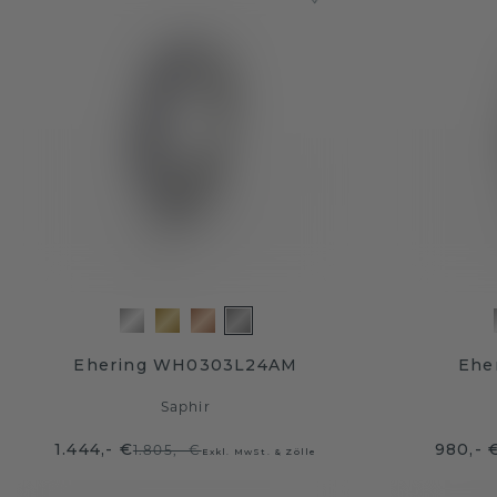
Ehering WH0303L24AM
Ehe
Saphir
1.444,- €
980,- 
1.805,- €
Exkl. MwSt. & Zölle