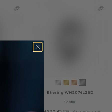
25AP
Ehering WH2074L26D
Saphir
1.863,20 €
2.329,- €
MwSt. & Zölle
Exkl. MwSt. & Zölle