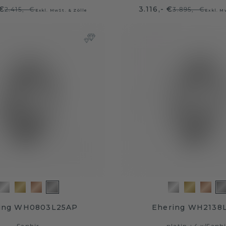
 €
3.116,- €
2.415,- €
3.895,- €
Exkl. MwSt. & Zölle
Exkl. M
ing WH0803L25AP
Ehering WH2138