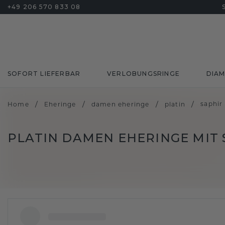
+49 206 570 833 08
SOFORT LIEFERBAR
VERLOBUNGSRINGE
DIA
/
/
/
/
saphir
Home
Eheringe
damen eheringe
platin
PLATIN DAMEN EHERINGE MIT 