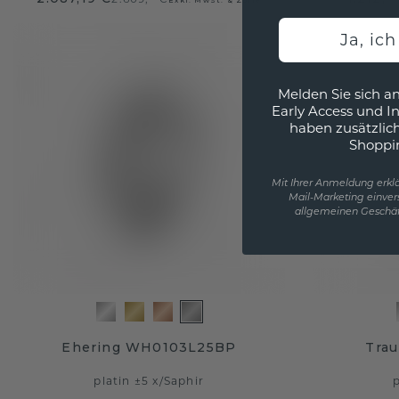
Ja, ic
Melden Sie sich an
Early Access und I
haben zusätzlic
Shoppi
Mit Ihrer Anmeldung erklä
Mail-Marketing einver
allgemeinen Geschäf
Ehering WH0103L25BP
Tra
platin ±5 x
/
Saphir