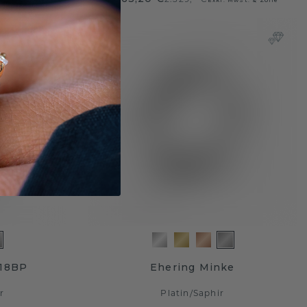
18BP
Ehering Minke
r
Platin
/
Saphir