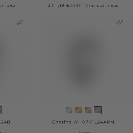
2.111,19 €
2.639,- €
wSt. & Zölle
Exkl. MwSt. & Zölle
L24B
Ehering WH0701L24APM