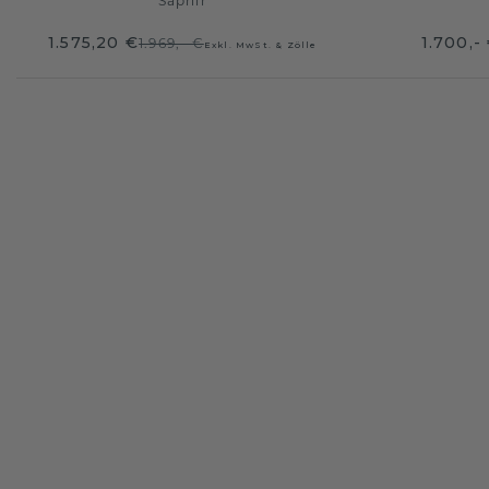
Saphir
1.575,20 €
1.700,-
1.969,- €
Exkl. MwSt. & Zölle