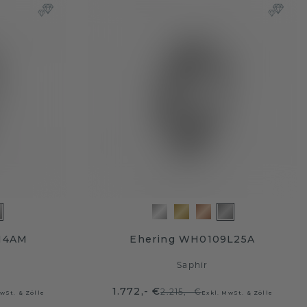
14AM
Ehering WH0109L25A
Saphir
1.772,- €
2.215,- €
wSt. & Zölle
Exkl. MwSt. & Zölle