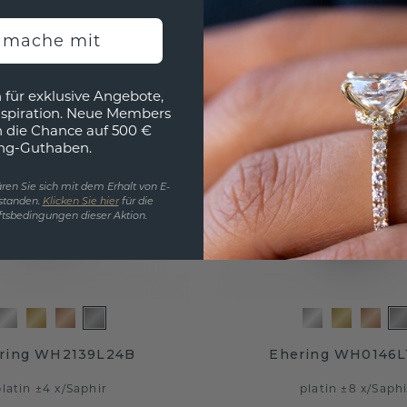
h mache mit
 für exklusive Angebote,
nspiration. Neue Members
h die Chance auf 500 €
ng-Guthaben.
ren Sie sich mit dem Erhalt von E-
standen.
Klicken Sie hier
für die
tsbedingungen dieser Aktion.
uring WH2139L24B
Ehering WH0146L
platin ±4 x
/
Saphir
platin ±8 x
/
Saphi