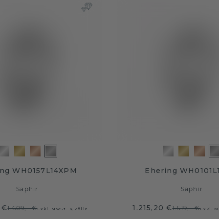
ing WH0157L14XPM
Ehering WH0101L
Saphir
Saphir
 €
1.215,20 €
1.609,- €
1.519,- €
Exkl. MwSt. & Zölle
Exkl. M