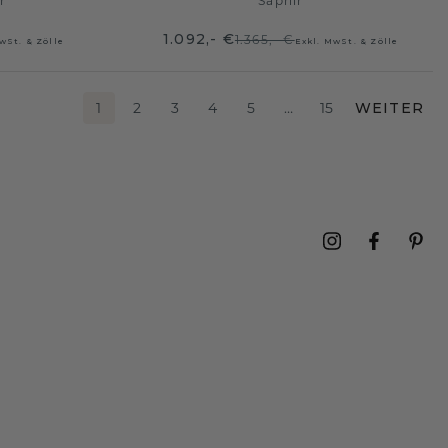
r
Saphir
1.092,- €
1.365,- €
wSt. & Zölle
Exkl. MwSt. & Zölle
1
2
3
4
5
…
15
WEITER