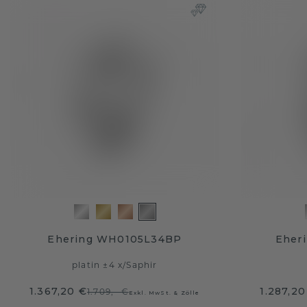
Ehering WH0105L34BP
Eher
platin ±4 x
/
Saphir
1.367,20 €
1.287,20
1.709,- €
Exkl. MwSt. & Zölle