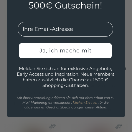
500€ Gutschein!
EMail
Ja, ich mache mit
Ehering
Trauring WH2139L24B
Melden Sie sich an für exklusive Angebote,
Early Access und Inspiration. Neue Members
WH0103L25BP
haben zusätzlich die Chance auf 500 €
roségold ±4 x
/
Shopping-Guthaben.
Braun Diamant
roségold ±5 x
/
Braun Diamant
Mit Ihrer Anmeldung erklären Sie sich mit dem Erhalt von E-
1.436,- €
1.831,20 €
Mail-Marketing einverstanden.
Klicken Sie hier
für die
1.795,- €
2.289,- €
allgemeinen Geschäftsbedingungen dieser Aktion.
Exkl. MwSt. & Zölle
Exkl. MwSt. & Zölle