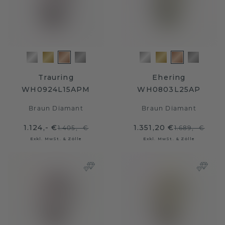
Trauring
Ehering
WH0924L15APM
WH0803L25AP
Braun Diamant
Braun Diamant
1.124,- €
1.351,20 €
1.405,- €
1.689,- €
Exkl. MwSt. & Zölle
Exkl. MwSt. & Zölle