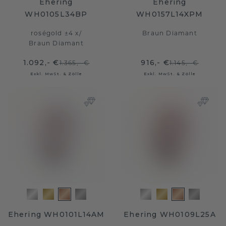
Ehering
Ehering
WH0105L34BP
WH0157L14XPM
roségold ±4 x
/
Braun Diamant
Braun Diamant
1.092,- €
916,- €
1.365,- €
1.145,- €
Exkl. MwSt. & Zölle
Exkl. MwSt. & Zölle
Ehering WH0101L14AM
Ehering WH0109L25A