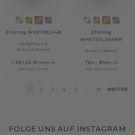
Ehering WH2138L24B
Ehering
WH0701L24APM
roségold ±4 x
/
Braun Diamant
Braun Diamant
1.367,20 €
764,- €
1.709,- €
955,- €
Exkl. MwSt. & Zölle
Exkl. MwSt. & Zölle
1
2
3
4
5
…
16
WEITER
FOLGE UNS AUF INSTAGRAM