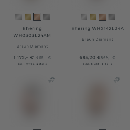
Ehering
Ehering WH2142L34A
WH0303L24AM
Braun Diamant
Braun Diamant
1.172,- €
695,20 €
1.465,- €
869,- €
Exkl. MwSt. & Zölle
Exkl. MwSt. & Zölle