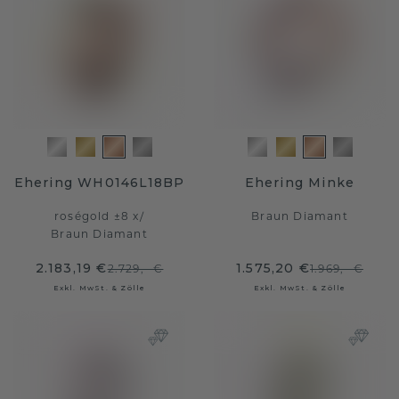
Ehering WH0146L18BP
Ehering Minke
roségold ±8 x
/
Braun Diamant
Braun Diamant
2.183,19 €
1.575,20 €
2.729,- €
1.969,- €
Exkl. MwSt. & Zölle
Exkl. MwSt. & Zölle