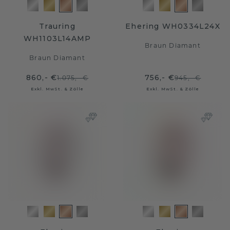
Trauring
Ehering WH0334L24X
WH1103L14AMP
Braun Diamant
Braun Diamant
860,- €
756,- €
1.075,- €
945,- €
Exkl. MwSt. & Zölle
Exkl. MwSt. & Zölle