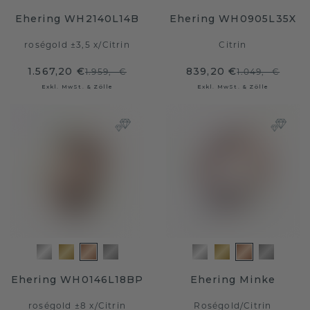
Ehering WH2140L14B
Ehering WH0905L35X
roségold ±3,5 x
/
Citrin
Citrin
1.567,20 €
839,20 €
1.959,- €
1.049,- €
Exkl. MwSt. & Zölle
Exkl. MwSt. & Zölle
Ehering WH0146L18BP
Ehering Minke
roségold ±8 x
/
Citrin
Roségold
/
Citrin