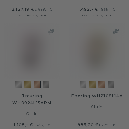
2.127,19 €
1.492,- €
2.659,- €
1.865,- €
Exkl. MwSt. & Zölle
Exkl. MwSt. & Zölle
Trauring
Ehering WH2108L14A
WH0924L15APM
Citrin
Citrin
1.108,- €
983,20 €
1.385,- €
1.229,- €