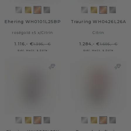
Ehering WH0101L25BP
Trauring WH0426L26A
roségold ±5 x
/
Citrin
Citrin
1.116,- €
1.284,- €
1.395,- €
1.605,- €
Exkl. MwSt. & Zölle
Exkl. MwSt. & Zölle