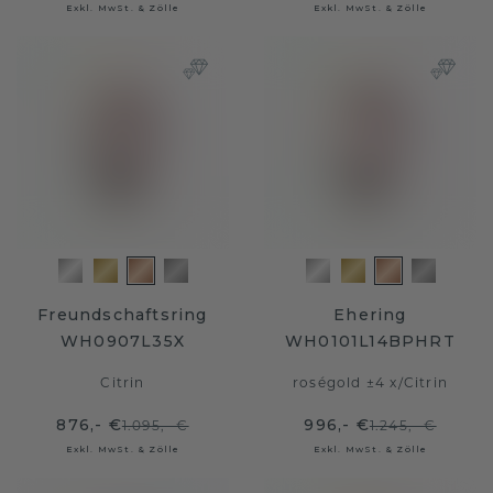
Exkl. MwSt. & Zölle
Exkl. MwSt. & Zölle
Freundschaftsring
Ehering
WH0907L35X
WH0101L14BPHRT
Citrin
roségold ±4 x
/
Citrin
876,- €
996,- €
1.095,- €
1.245,- €
Exkl. MwSt. & Zölle
Exkl. MwSt. & Zölle