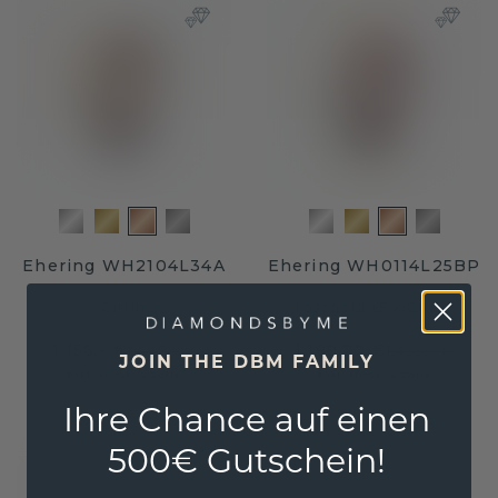
Ehering WH2104L34A
Ehering WH0114L25BP
Citrin
roségold ±5 x
/
Citrin
1.156,- €
1.199,20 €
1.445,- €
1.499,- €
JOIN THE DBM FAMILY
Exkl. MwSt. & Zölle
Exkl. MwSt. & Zölle
Ihre Chance auf einen
500€ Gutschein!