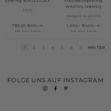
Ehering WH0221L35X
Freundschaftsring
WH0101L14BMSQ
Citrin
roségold ±4 x
/
Citrin
783,20 €
1.004,- €
979,- €
1.255,- €
Exkl. MwSt. & Zölle
Exkl. MwSt. & Zölle
1
2
3
4
5
6
7
WEITER
FOLGE UNS AUF INSTAGRAM