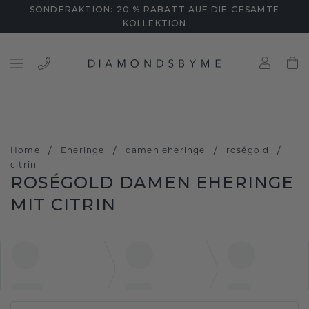
SONDERAKTION: 20 % RABATT AUF DIE GESAMTE
KOLLEKTION
/
/
/
/
Home
Eheringe
damen eheringe
roségold
citrin
ROSÉGOLD DAMEN EHERINGE
MIT CITRIN