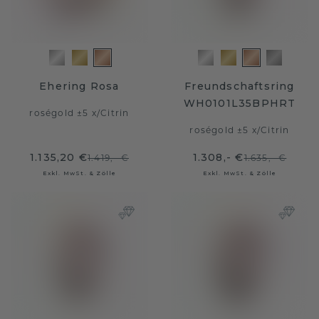
Ehering Rosa
Freundschaftsring
WH0101L35BPHRT
roségold ±5 x
/
Citrin
roségold ±5 x
/
Citrin
1.135,20 €
1.308,- €
1.419,- €
1.635,- €
Exkl. MwSt. & Zölle
Exkl. MwSt. & Zölle