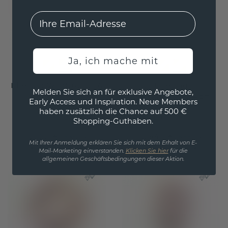
EMail
Ja, ich mache mit
Ehering WH0162L25A
Ehering
Melden Sie sich an für exklusive Angebote,
WH0101L15BPHRT
Early Access und Inspiration. Neue Members
Citrin
haben zusätzlich die Chance auf 500 €
roségold ±5 x
/
Citrin
Shopping-Guthaben.
1.252,- €
1.244,- €
1.565,- €
1.555,- €
Mit Ihrer Anmeldung erklären Sie sich mit dem Erhalt von E-
Exkl. MwSt. & Zölle
Exkl. MwSt. & Zölle
Mail-Marketing einverstanden.
Klicken Sie hier
für die
allgemeinen Geschäftsbedingungen dieser Aktion.