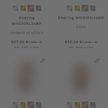
Ehering
Ehering WH0101L14AM
WH0105L34BP
Citrin
roségold ±4 x
/
Citrin
927,20 €
839,20 €
1.159,- €
1.049,- €
Exkl. MwSt. & Zölle
Exkl. MwSt. & Zölle