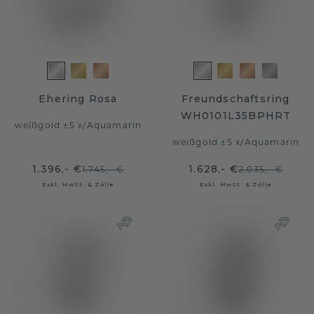
Ehering Rosa
Freundschaftsring
WH0101L35BPHRT
weißgold ±5 x
/
Aquamarin
weißgold ±5 x
/
Aquamarin
1.396,- €
1.628,- €
1.745,- €
2.035,- €
Exkl. MwSt. & Zölle
Exkl. MwSt. & Zölle