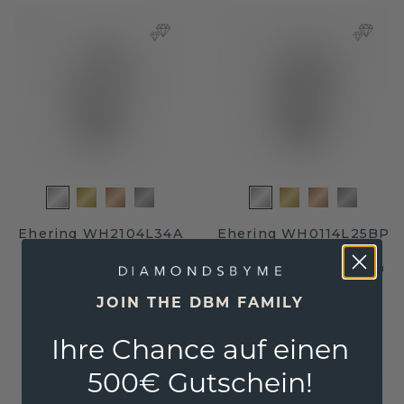
Ehering WH2104L34A
Ehering WH0114L25BP
Aquamarin
weißgold ±5 x
/
Aquamarin
1.412,- €
1.468,- €
JOIN THE DBM FAMILY
1.765,- €
1.835,- €
Exkl. MwSt. & Zölle
Exkl. MwSt. & Zölle
Ihre Chance auf einen
500€ Gutschein!