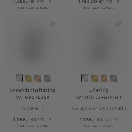
1.356,- €
1.183,20 €
1.695,- €
1.479,- €
Exkl. MwSt. & Zölle
Exkl. MwSt. & Zölle
Freundschaftsring
Ehering
WH0907L35X
WH0101L14BPHRT
Aquamarin
weißgold ±4 x
/
Aquamarin
1.068,- €
1.236,- €
1.335,- €
1.545,- €
Exkl. MwSt. & Zölle
Exkl. MwSt. & Zölle