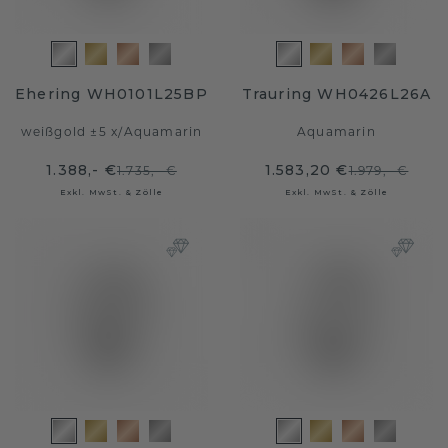
Ehering WH0101L25BP
Trauring WH0426L26A
weißgold ±5 x
/
Aquamarin
Aquamarin
1.388,- €
1.583,20 €
1.735,- €
1.979,- €
Exkl. MwSt. & Zölle
Exkl. MwSt. & Zölle