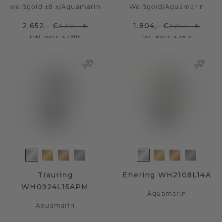
weißgold ±8 x
/
Aquamarin
Weißgold
/
Aquamarin
2.652,- €
1.804,- €
3.315,- €
2.255,- €
Exkl. MwSt. & Zölle
Exkl. MwSt. & Zölle
Trauring
Ehering WH2108L14A
WH0924L15APM
Aquamarin
Aquamarin