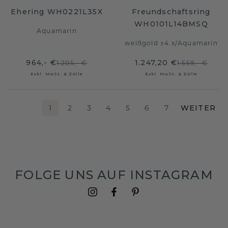
Ehering WH0221L35X
Freundschaftsring
WH0101L14BMSQ
Aquamarin
weißgold ±4 x
/
Aquamarin
964,- €
1.247,20 €
1.205,- €
1.559,- €
Exkl. MwSt. & Zölle
Exkl. MwSt. & Zölle
1
2
3
4
5
6
7
WEITER
FOLGE UNS AUF INSTAGRAM