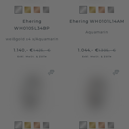
Ehering
Ehering WH0101L14AM
WH0105L34BP
Aquamarin
weißgold ±4 x
/
Aquamarin
1.140,- €
1.044,- €
1.425,- €
1.305,- €
Exkl. MwSt. & Zölle
Exkl. MwSt. & Zölle