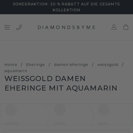
SONDERAKTION: 20 % RABATT AUF DIE GESAMTE
KOLLEKTION
/
/
/
/
Home
Eheringe
damen eheringe
weissgold
aquamarin
WEISSGOLD DAMEN E
HERINGE MIT AQUAMARIN