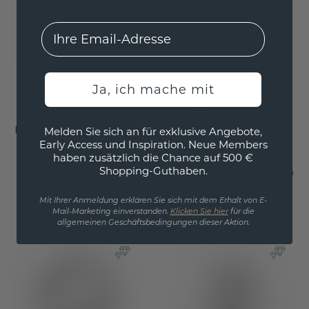
EMail
Ja, ich mache mit
Ehering WH0162L25A
Ehering
Melden Sie sich an für exklusive Angebote,
Early Access und Inspiration. Neue Members
WH0101L15BPHRT
Aquamarin
haben zusätzlich die Chance auf 500 €
Shopping-Guthaben.
weißgold ±5 x
/
Aquamarin
1.524,- €
1.551,20 €
1.905,- €
1.939,- €
Mit Ihrer Anmeldung erklären Sie sich mit dem Erhalt von E-
Mail-Marketing einverstanden.
Klicken Sie hier
für die
Exkl. MwSt. & Zölle
Exkl. MwSt. & Zölle
allgemeinen Geschäftsbedingungen dieser Aktion.