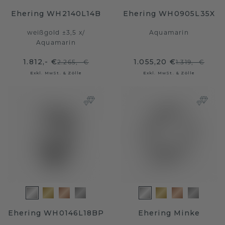
Ehering WH2140L14B
Ehering WH0905L35X
weißgold ±3,5 x
/
Aquamarin
Aquamarin
1.812,- €
1.055,20 €
2.265,- €
1.319,- €
Exkl. MwSt. & Zölle
Exkl. MwSt. & Zölle
Ehering WH0146L18BP
Ehering Minke