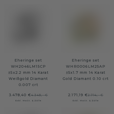
Eheringe set
Eheringe set
WH2046LM15CP
WHR0006LM25AP
±5x2.2 mm 14 Karat
±5x1.7 mm 14 Karat
Weißgold Diamant
Gold Diamant 0.10 crt
0.007 crt
3.478,40 €
2.171,19 €
4.348,- €
2.714,- €
Exkl. MwSt. & Zölle
Exkl. MwSt. & Zölle