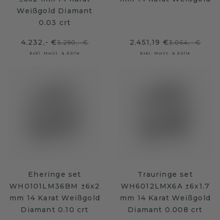
Weißgold Diamant
0.03 crt
4.232,- €
2.451,19 €
5.290,- €
3.064,- €
Exkl. MwSt. & Zölle
Exkl. MwSt. & Zölle
Eheringe set
Trauringe set
WH0101LM36BM ±6x2
WH6012LMX6A ±6x1.7
mm 14 Karat Weißgold
mm 14 Karat Weißgold
Diamant 0.10 crt
Diamant 0.008 crt