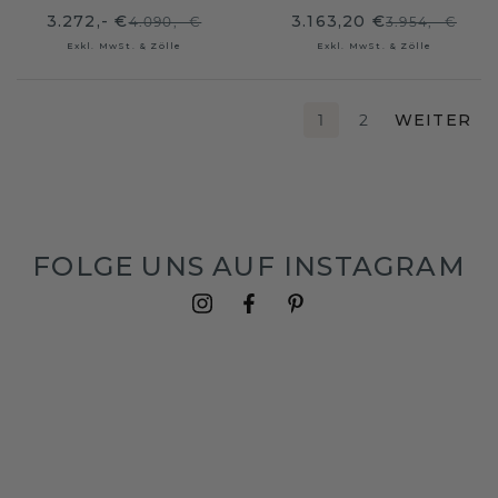
3.272,- €
3.163,20 €
4.090,- €
3.954,- €
Exkl. MwSt. & Zölle
Exkl. MwSt. & Zölle
1
2
WEITER
FOLGE UNS AUF INSTAGRAM