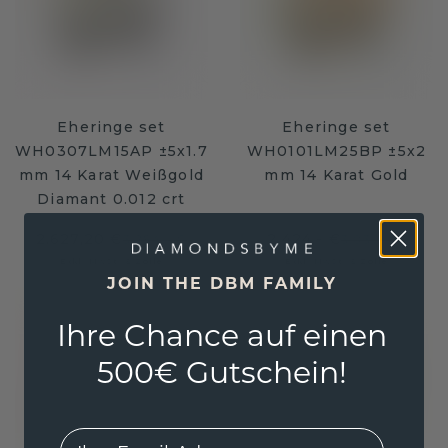
Eheringe set
Eheringe set
WH0307LM15AP ±5x1.7
WH0101LM25BP ±5x2
mm 14 Karat Weißgold
mm 14 Karat Gold
Diamant 0.012 crt
2.627,20 €
2.424,- €
3.284,- €
3.030,- €
Exkl. MwSt. & Zölle
Exkl. MwSt. & Zölle
JOIN THE DBM FAMILY
Ihre Chance auf einen
500€ Gutschein!
EMail