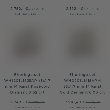
2.752,- €
2.192,- €
3.440,- €
2.740,- €
Exkl. MwSt. & Zölle
Exkl. MwSt. & Zölle
Eheringe set
Eheringe set
WH1201LM25AP ±5x1.7
WH0201LM15APM
mm 14 Karat Roségold
±5x1.7 mm 14 Karat
Diamant 0.02 crt
Gold Diamant 0.03 crt
2.240,- €
2.510,40 €
2.800,- €
3.138,- €
Exkl. MwSt. & Zölle
Exkl. MwSt. & Zölle