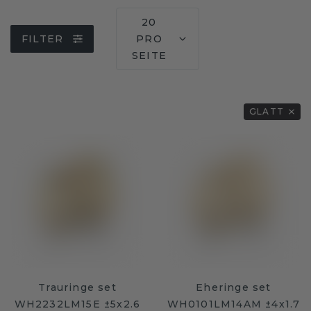
20
FILTER
PRO
SEITE
GLATT
Trauringe set
Eheringe set
WH2232LM15E ±5x2.6
WH0101LM14AM ±4x1.7