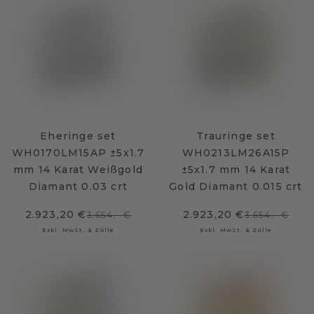
Eheringe set
Trauringe set
WH0170LM15AP ±5x1.7
WH0213LM26A15P
mm 14 Karat Weißgold
±5x1.7 mm 14 Karat
Diamant 0.03 crt
Gold Diamant 0.015 crt
2.923,20 €
2.923,20 €
3.654,- €
3.654,- €
Exkl. MwSt. & Zölle
Exkl. MwSt. & Zölle