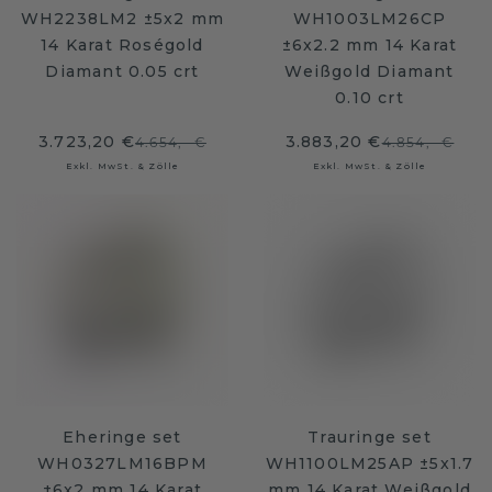
WH2238LM2 ±5x2 mm
WH1003LM26CP
14 Karat Roségold
±6x2.2 mm 14 Karat
Diamant 0.05 crt
Weißgold Diamant
0.10 crt
3.723,20 €
3.883,20 €
4.654,- €
4.854,- €
Exkl. MwSt. & Zölle
Exkl. MwSt. & Zölle
Eheringe set
Trauringe set
WH0327LM16BPM
WH1100LM25AP ±5x1.7
±6x2 mm 14 Karat
mm 14 Karat Weißgold