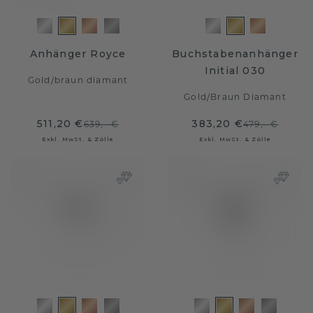
Anhänger Royce
Buchstabenanhänger
Initial 030
Gold
/
braun diamant
Gold
/
Braun Diamant
511,20 €
383,20 €
639,- €
479,- €
Exkl. MwSt. & Zölle
Exkl. MwSt. & Zölle