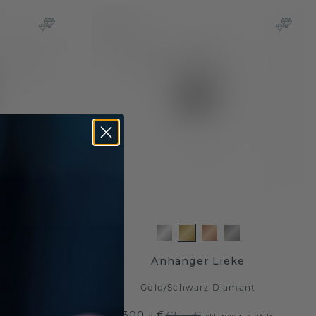
 PER
Anhänger Lieke
mant
Gold
/
Schwarz Diamant
300,- €
375,- €
t. & Zölle
Exkl. MwSt. & Zölle