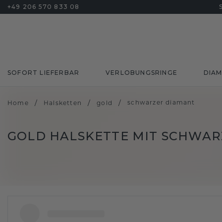
+49 206 570 833 08
SOFORT LIEFERBAR
VERLOBUNGSRINGE
DIA
/
/
/
schwarzer diamant
Home
Halsketten
gold
GOLD HALSKETTE MIT SCHWA