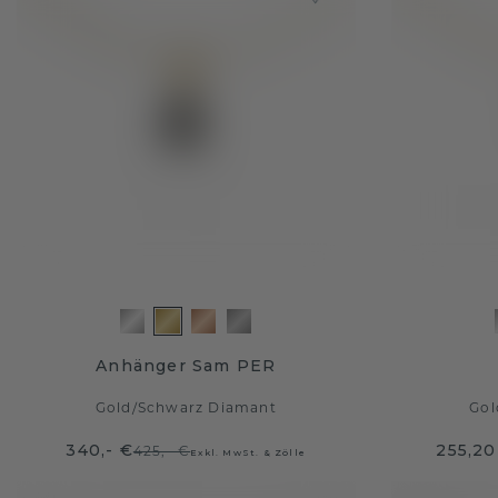
Anhänger Sam PER
Gold
/
Schwarz Diamant
Gol
340,- €
255,20
425,- €
Exkl. MwSt. & Zölle