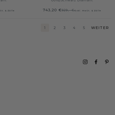
mant
Gold
/
Schwarz Diamant
743,20 €
929,- €
St. & Zölle
Exkl. MwSt. & Zölle
1
2
3
4
5
WEITER