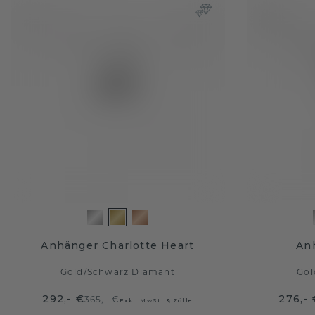
Anhänger Charlotte Heart
An
Gold
/
Schwarz Diamant
Gol
292,- €
276,- 
365,- €
Exkl. MwSt. & Zölle