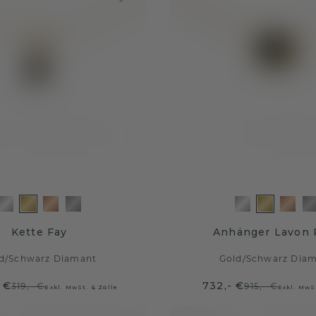
Kette Fay
Anhänger Lavon
d
/
Schwarz Diamant
Gold
/
Schwarz Dia
 €
732,- €
319,- €
915,- €
Exkl. MwSt. & Zölle
Exkl. MwS