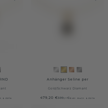
 RND
Anhänger Seline per
mant
Gold
/
Schwarz Diamant
479,20 €
599,- €
t. & Zölle
Exkl. MwSt. & Zölle