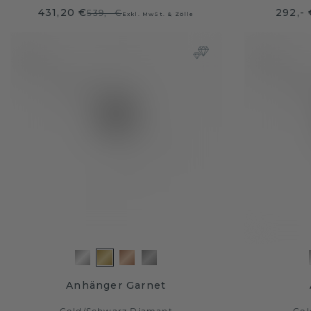
431,20 €
292,- 
539,- €
Exkl. MwSt. & Zölle
Anhänger Garnet