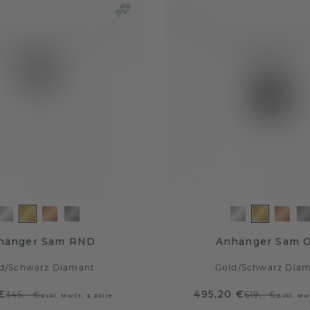
hänger Sam RND
Anhänger Sam 
d
/
Schwarz Diamant
Gold
/
Schwarz Dia
€
495,20 €
345,- €
619,- €
Exkl. MwSt. & Zölle
Exkl. Mw