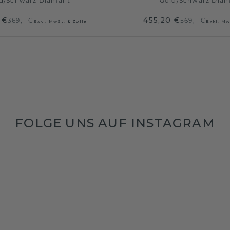
d
/
Schwarz Diamant
Gold
/
Schwarz Dia
 €
455,20 €
369,- €
569,- €
Exkl. MwSt. & Zölle
Exkl. Mw
FOLGE UNS AUF INSTAGRAM