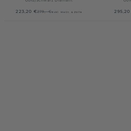
Gold
/
Schwarz Diamant
Gol
223,20 €
295,20
279,- €
Exkl. MwSt. & Zölle