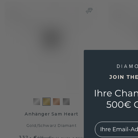
JOIN TH
Ihre Chan
500€ G
Anhänger Sam Heart
Anhänge
EMail
Gold
/
Schwarz Diamant
Gol
332,- €
1.047,20
415,- €
Exkl. MwSt. & Zölle