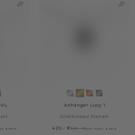
OVL
Anhänger Lucy 1
mant
Gold
/
Schwarz Diamant
420,- €
525,- €
St. & Zölle
Exkl. MwSt. & Zölle