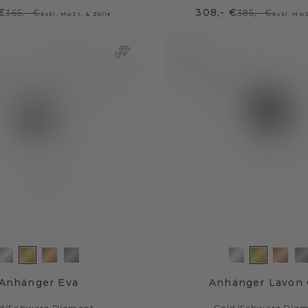
€
308,- €
365,- €
385,- €
Exkl. MwSt. & Zölle
Exkl. MwS
Anhänger Eva
Anhänger Lavon