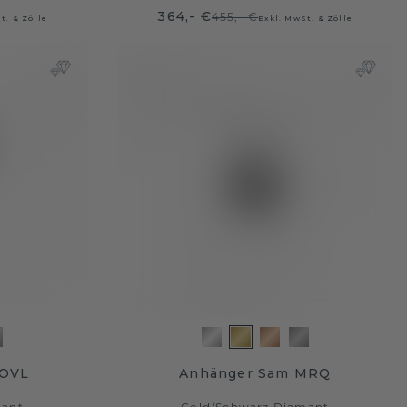
364,- €
455,- €
t. & Zölle
Exkl. MwSt. & Zölle
 OVL
Anhänger Sam MRQ