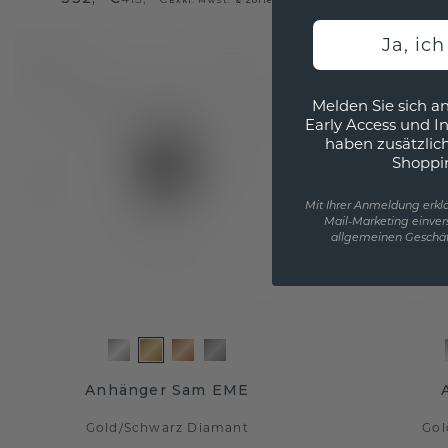
Ja, ic
Melden Sie sich an
Early Access und I
haben zusätzlic
Shoppi
Mit Ihrer Anmeldung erklä
Mail-Marketing einver
allgemeinen Geschäf
Anhänger Sam EME
Gold
/
Schwarz Diamant
Gol