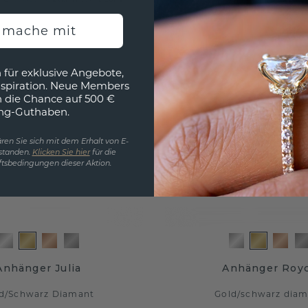
h mache mit
 für exklusive Angebote,
nspiration. Neue Members
h die Chance auf 500 €
ng-Guthaben.
ren Sie sich mit dem Erhalt von E-
standen.
Klicken Sie hier
für die
tsbedingungen dieser Aktion.
Anhänger Julia
Anhänger Roy
d
/
Schwarz Diamant
Gold
/
schwarz diam