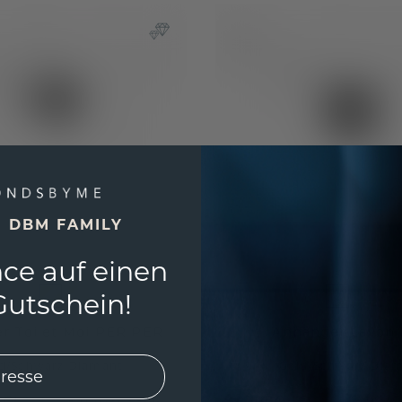
E DBM FAMILY
ce auf einen
utschein!
r Toi et Moi PER PER
Anhänger Lavon
d
/
Schwarz Diamant
Gold
/
Schwarz Dia
 €
484,- €
1.309,- €
605,- €
Exkl. MwSt. & Zölle
Exkl. MwS