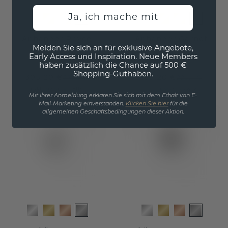
Ja, ich mache mit
Anhänger Royce
Anhänger Garnet
Melden Sie sich an für exklusive Angebote,
Early Access und Inspiration. Neue Members
Platin
/
Granat
Platin
/
Granat
haben zusätzlich die Chance auf 500 €
Shopping-Guthaben.
303,20 €
183,20 €
379,- €
229,- €
Exkl. MwSt. & Zölle
Exkl. MwSt. & Zölle
Mit Ihrer Anmeldung erklären Sie sich mit dem Erhalt von E-
Mail-Marketing einverstanden.
Klicken Sie hier
für die
allgemeinen Geschäftsbedingungen dieser Aktion.