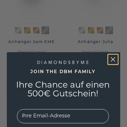
Anhänger Sam EME
Anhänger Julia
Platin
/
Granat
Platin
/
Granat
236,- €
231,20 €
295,- €
289,- €
Exkl. MwSt. & Zölle
Exkl. MwSt. & Zölle
JOIN THE DBM FAMILY
Ihre Chance auf einen
500€ Gutschein!
EMail