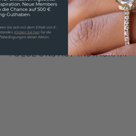
nspiration. Neue Members
h die Chance auf 500 €
ng-Guthaben.
ren Sie sich mit dem Erhalt von E-
standen.
Klicken Sie hier
für die
tsbedingungen dieser Aktion.
FOLGE UNS AUF INSTAGRAM