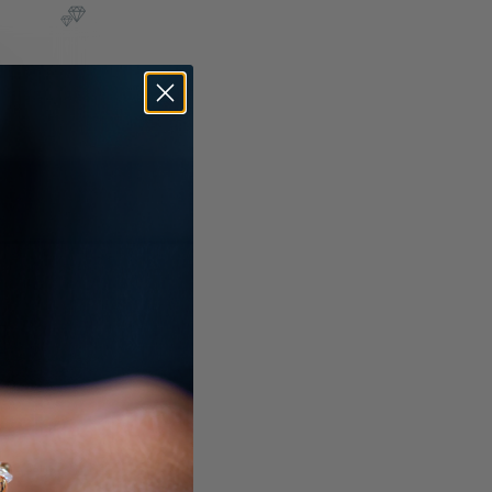
ko
l
t. & Zölle