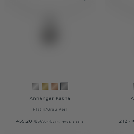
Anhänger Kasha
A
Platin
/
Grau Perl
455,20 €
212,- 
569,- €
Exkl. MwSt. & Zölle