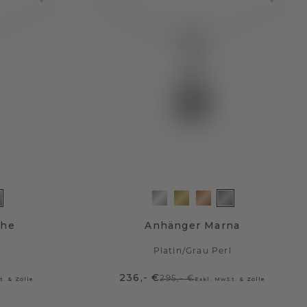
che
Anhänger Marna
l
Platin
/
Grau Perl
236,- €
295,- €
t. & Zölle
Exkl. MwSt. & Zölle