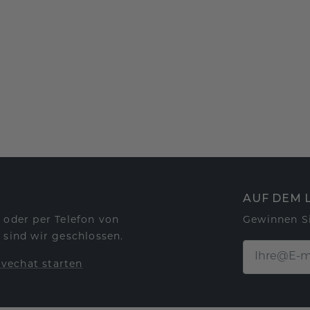
AUF DEM 
 oder per Telefon von
Gewinnen S
 sind wir geschlossen.
ivechat starten