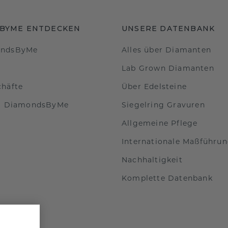
BYME ENTDECKEN
UNSERE DATENBANK
ondsByMe
Alles über Diamanten
Lab Grown Diamanten
chäfte
Über Edelsteine
ei DiamondsByMe
Siegelring Gravuren
Allgemeine Pflege
Internationale Maßführu
Nachhaltigkeit
Komplette Datenbank