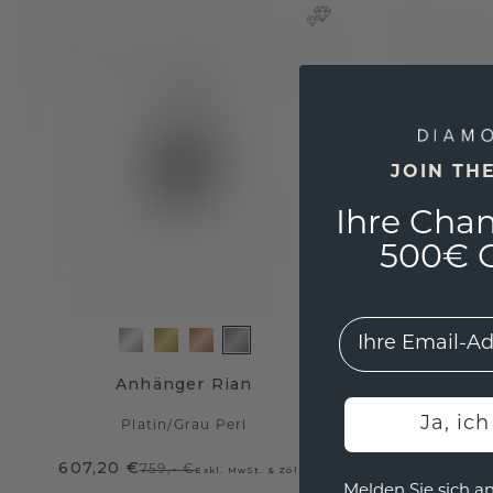
JOIN TH
Ihre Chan
500€ G
EMail
Anhänger Rian
Ja, ic
Platin
/
Grau Perl
607,20 €
367,20
759,- €
Exkl. MwSt. & Zölle
Melden Sie sich an