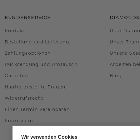
KUNDENSERVICE
DIAMONDS
Kontakt
Über Diam
Bestellung und Lieferung
Unser Team
Zahlungsoptionen
Unsere Ges
Rücksendung und Umtausch
Arbeiten b
Garantien
Blog
Häufig gestellte Fragen
Widerrufsrecht
Einen Termin vereinbaren
Impressum
Wir verwenden Cookies