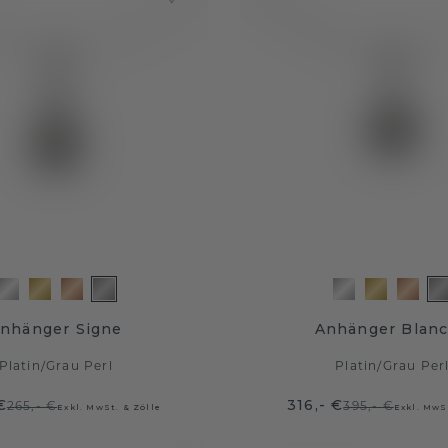
nhänger Signe
Anhänger Blan
Platin
/
Grau Perl
Platin
/
Grau Per
€
316,- €
265,- €
395,- €
Exkl. MwSt. & Zölle
Exkl. MwS