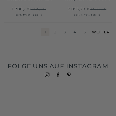
1.708,- €
2.855,20 €
2.135,- €
3.569,- €
Exkl. MwSt. & Zölle
Exkl. MwSt. & Zölle
1
2
3
4
5
WEITER
FOLGE UNS AUF INSTAGRAM