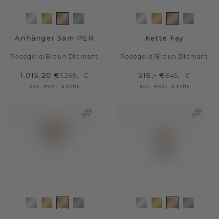
Anhänger Sam PER
Kette Fay
Roségold
/
Braun Diamant
Roségold
/
Braun Diamant
1.015,20 €
516,- €
1.269,- €
645,- €
Exkl. MwSt. & Zölle
Exkl. MwSt. & Zölle