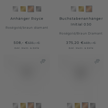
Anhänger Royce
Buchstabenanhänger
Initial 030
Roségold
/
braun diamant
Roségold
/
Braun Diamant
508,- €
375,20 €
635,- €
469,- €
Exkl. MwSt. & Zölle
Exkl. MwSt. & Zölle