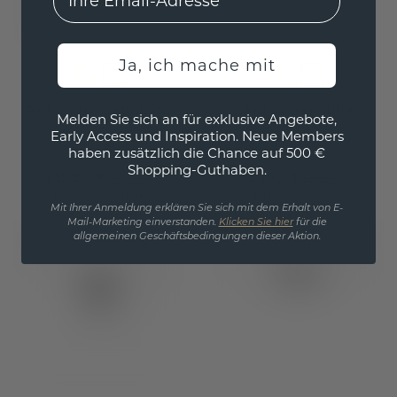
Ja, ich mache mit
Anhänger Sam EME
Anhänger Julia
Melden Sie sich an für exklusive Angebote,
Early Access und Inspiration. Neue Members
Roségold
/
Rhodolit
Roségold
/
Rhodolit
haben zusätzlich die Chance auf 500 €
Shopping-Guthaben.
215,20 €
228,- €
269,- €
285,- €
Exkl. MwSt. & Zölle
Exkl. MwSt. & Zölle
Mit Ihrer Anmeldung erklären Sie sich mit dem Erhalt von E-
Mail-Marketing einverstanden.
Klicken Sie hier
für die
allgemeinen Geschäftsbedingungen dieser Aktion.