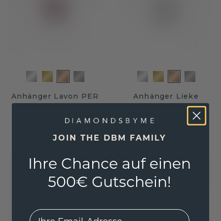
Anhänger Lavon PER
Anhänger Lieke
Roségold
/
Rhodolit
Roségold
/
Rhodolit
260,- €
263,20 €
325,- €
329,- €
JOIN THE DBM FAMILY
Exkl. MwSt. & Zölle
Exkl. MwSt. & Zölle
Ihre Chance auf einen
500€ Gutschein!
EMail