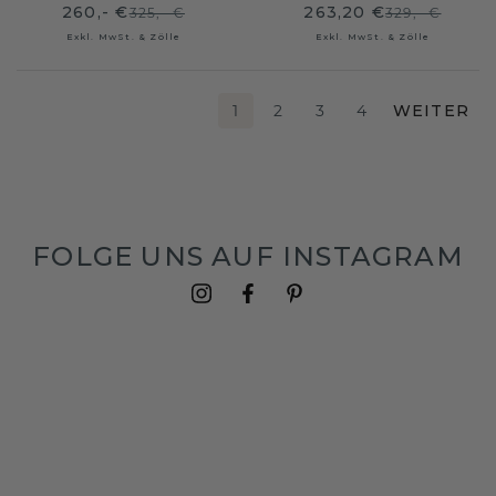
260,- €
263,20 €
325,- €
329,- €
Exkl. MwSt. & Zölle
Exkl. MwSt. & Zölle
1
2
3
4
WEITER
FOLGE UNS AUF INSTAGRAM