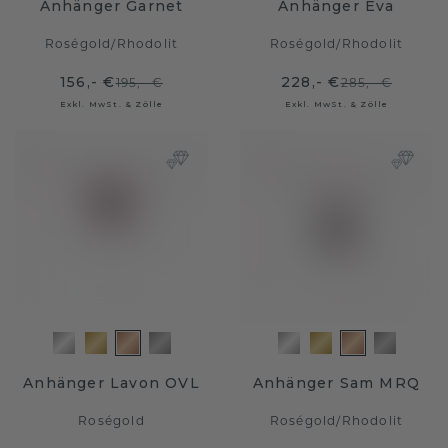
Anhänger Garnet
Anhänger Eva
Roségold
/
Rhodolit
Roségold
/
Rhodolit
156,- €
228,- €
195,- €
285,- €
Exkl. MwSt. & Zölle
Exkl. MwSt. & Zölle
Anhänger Lavon OVL
Anhänger Sam MRQ
Roségold
Roségold
/
Rhodolit