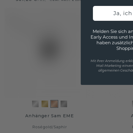
Ja, ic
Melden Sie sich an
Early Access und I
haben zusätzlic
Shoppi
Mit Ihrer Anmeldung erklä
Mail-Marketing einver
allgemeinen Geschäf
Anhänger Sam EME
Roségold
/
Saphir