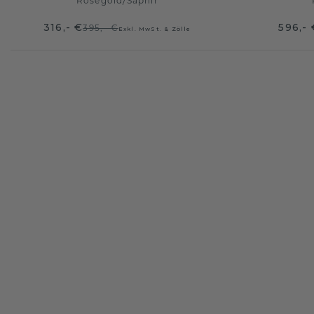
Roségold
/
Saphir
316,- €
596,- 
395,- €
Exkl. MwSt. & Zölle