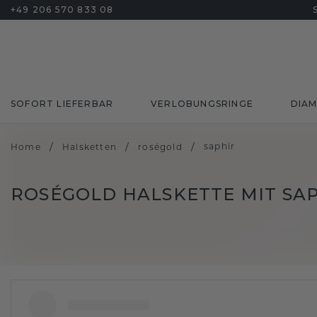
+49 206 570 833 08
SOFORT LIEFERBAR
VERLOBUNGSRINGE
DIA
/
/
/
saphir
Home
Halsketten
roségold
ROSÉGOLD HALSKETTE MIT SA