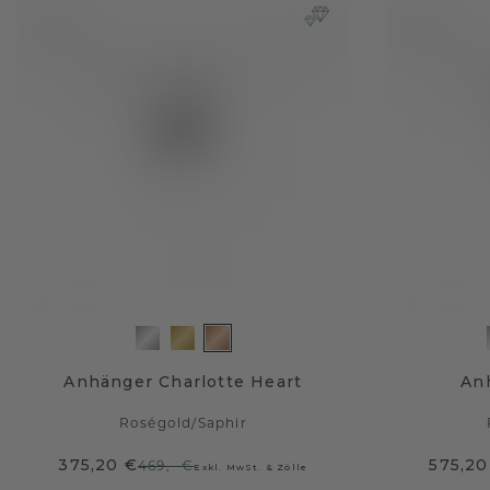
Anhänger Charlotte Heart
An
Roségold
/
Saphir
375,20 €
575,20
469,- €
Exkl. MwSt. & Zölle