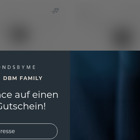
E DBM FAMILY
ce auf einen
utschein!
r Toi et Moi PER PER
Anhänger Lavon
Roségold
/
Saphir
Roségold
/
Saphi
 €
1.204,- €
2.209,- €
1.505,- €
Exkl. MwSt. & Zölle
Exkl. M