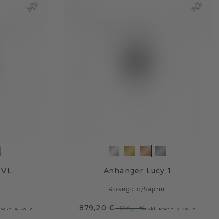
OVL
Anhänger Lucy 1
r
Roségold
/
Saphir
879,20 €
1.099,- €
MwSt. & Zölle
Exkl. MwSt. & Zölle