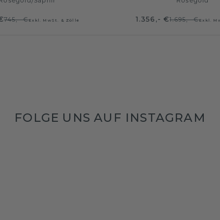
Roségold
/
Saphir
Roségold
€
1.356,- €
745,- €
1.695,- €
Exkl. MwSt. & Zölle
Exkl. M
FOLGE UNS AUF INSTAGRAM