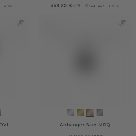
359,20 €
449,- €
t. & Zölle
Exkl. MwSt. & Zölle
 OVL
Anhänger Sam MRQ