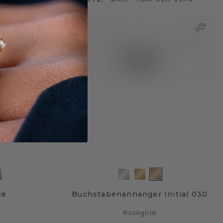
ce
Buchstabenanhänger Initial 030
r
Roségold