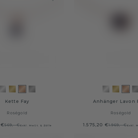
Kette Fay
Anhänger Lavon
Roségold
Roségold
 €
1.575,20 €
569,- €
1.969,- €
Exkl. MwSt. & Zölle
Exkl. 