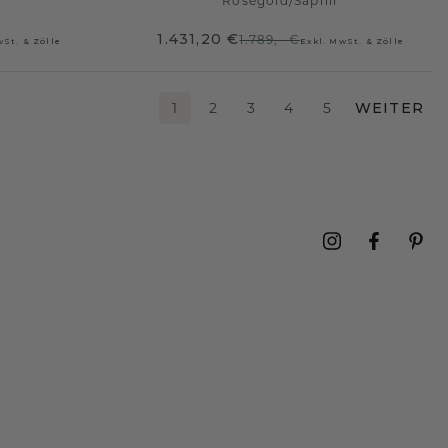
Roségold
/
Saphir
1.431,20 €
1.789,- €
wSt. & Zölle
Exkl. MwSt. & Zölle
1
2
3
4
5
WEITER