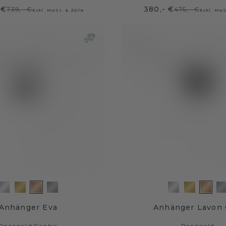
 €
380,- €
739,- €
475,- €
Exkl. MwSt. & Zölle
Exkl. MwS
Anhänger Eva
Anhänger Lavon