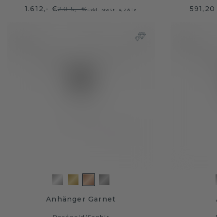
1.612,- €
591,20
2.015,- €
Exkl. MwSt. & Zölle
Anhänger Garnet