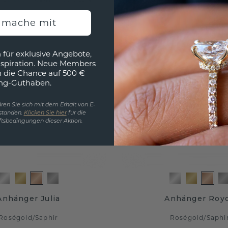
h mache mit
 für exklusive Angebote,
nspiration. Neue Members
h die Chance auf 500 €
ng-Guthaben.
ren Sie sich mit dem Erhalt von E-
standen.
Klicken Sie hier
für die
tsbedingungen dieser Aktion.
Anhänger Julia
Anhänger Roy
Roségold
/
Saphir
Roségold
/
Saphi