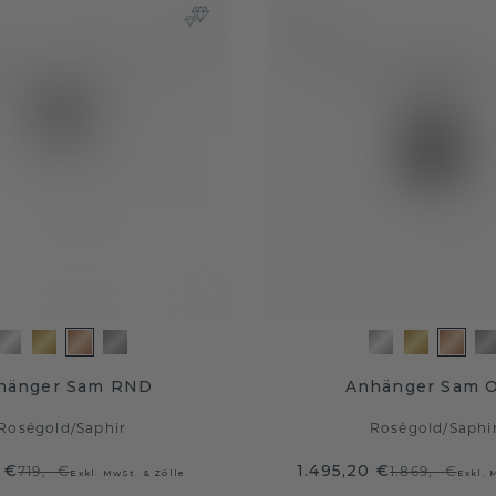
hänger Sam RND
Anhänger Sam 
Roségold
/
Saphir
Roségold
/
Saphi
 €
1.495,20 €
719,- €
1.869,- €
Exkl. MwSt. & Zölle
Exkl. 