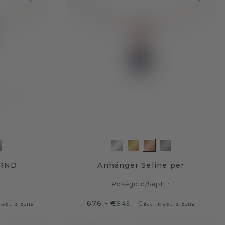
 RND
Anhänger Seline per
Roségold
/
Saphir
676,- €
845,- €
MwSt. & Zölle
Exkl. MwSt. & Zölle