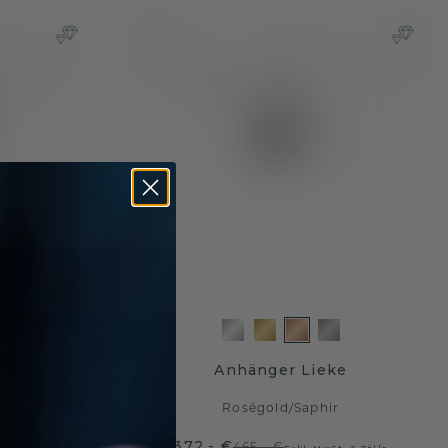
 PER
Anhänger Lieke
r
Roségold
/
Saphir
372,- €
465,- €
wSt. & Zölle
Exkl. MwSt. & Zölle