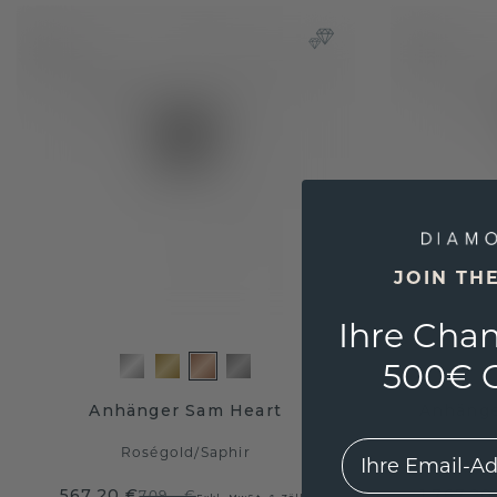
JOIN TH
Ihre Chan
500€ G
Anhänger Sam Heart
Anhänge
EMail
Roségold
/
Saphir
567,20 €
1.767,20
709,- €
Exkl. MwSt. & Zölle