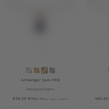
Anhänger Sam PER
Roségold
/
Saphir
639,20 €
455,20
799,- €
Exkl. MwSt. & Zölle