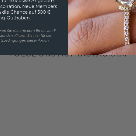
 für exklusive Angebote,
nspiration. Neue Members
h die Chance auf 500 €
ng-Guthaben.
ren Sie sich mit dem Erhalt von E-
standen.
Klicken Sie hier
für die
tsbedingungen dieser Aktion.
FOLGE UNS AUF INSTAGRAM