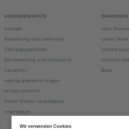
KUNDENSERVICE
DIAMONDS
Kontakt
Über Diam
Bestellung und Lieferung
Unser Team
Zahlungsoptionen
Unsere Ges
Rücksendung und Umtausch
Arbeiten b
Garantien
Blog
Häufig gestellte Fragen
Widerrufsrecht
Einen Termin vereinbaren
Impressum
Wir verwenden Cookies