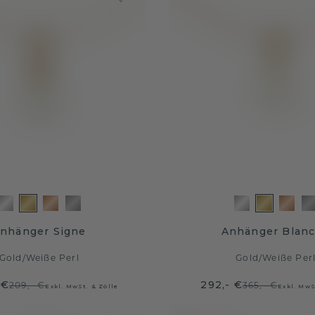
nhänger Signe
Anhänger Blan
Gold
/
Weiße Perl
Gold
/
Weiße Per
 €
292,- €
209,- €
365,- €
Exkl. MwSt. & Zölle
Exkl. MwS