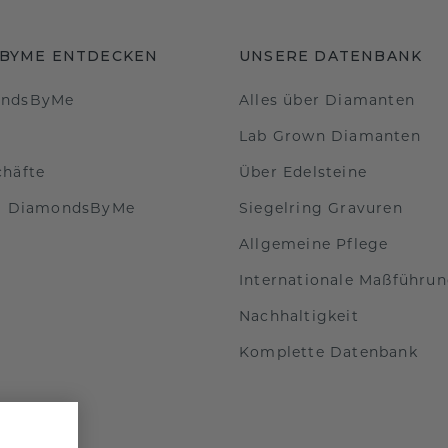
BYME ENTDECKEN
UNSERE DATENBANK
ondsByMe
Alles über Diamanten
Lab Grown Diamanten
chäfte
Über Edelsteine
ei DiamondsByMe
Siegelring Gravuren
Allgemeine Pflege
Internationale Maßführu
Nachhaltigkeit
Komplette Datenbank