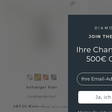
JOIN TH
Ihre Chan
500€ G
EMail
Anhänger Rian
Ja, ic
Gold
/
Weiße Perl
487,20 €
343,20
609,- €
Exkl. MwSt. & Zölle