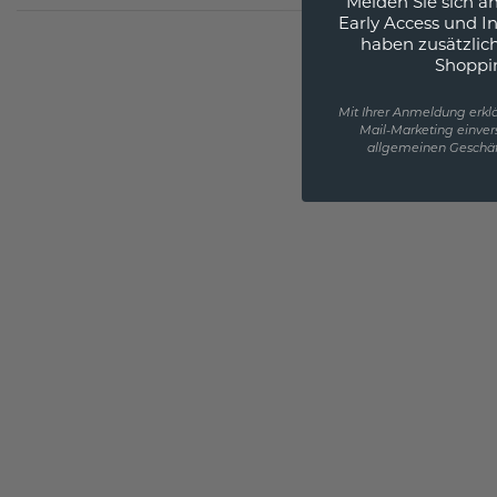
Melden Sie sich an
Early Access und I
haben zusätzlic
Shoppi
Mit Ihrer Anmeldung erklä
Mail-Marketing einver
allgemeinen Geschäf