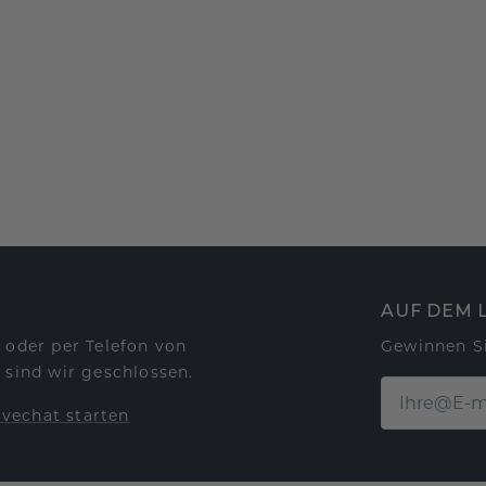
AUF DEM 
 oder per Telefon von
Gewinnen S
 sind wir geschlossen.
ivechat starten