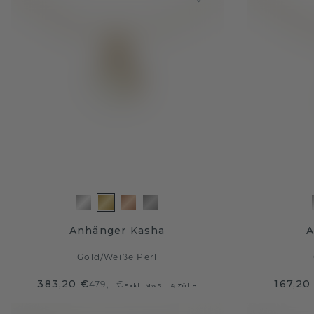
Anhänger Kasha
A
Gold
/
Weiße Perl
383,20 €
167,20
479,- €
Exkl. MwSt. & Zölle