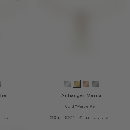
che
Anhänger Marna
l
Gold
/
Weiße Perl
204,- €
255,- €
t. & Zölle
Exkl. MwSt. & Zölle