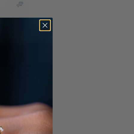
ko
l
t. & Zölle