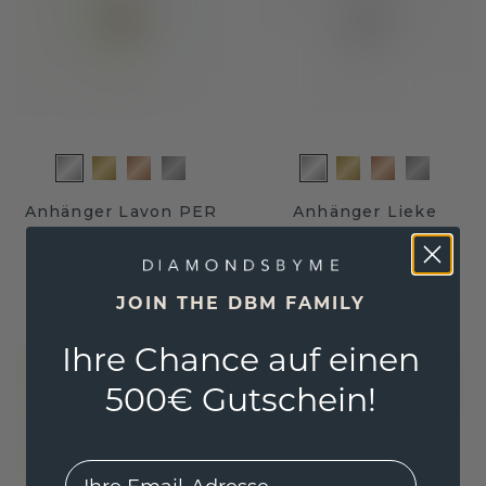
Anhänger Lavon PER
Anhänger Lieke
Weißgold
/
Citrin
Weißgold
/
Citrin
271,20 €
287,20 €
339,- €
359,- €
JOIN THE DBM FAMILY
Exkl. MwSt. & Zölle
Exkl. MwSt. & Zölle
Ihre Chance auf einen
500€ Gutschein!
EMail