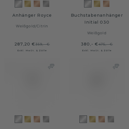
Anhänger Royce
Buchstabenanhänger
Initial 030
Weißgold
/
Citrin
Weißgold
287,20 €
380,- €
359,- €
475,- €
Exkl. MwSt. & Zölle
Exkl. MwSt. & Zölle