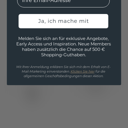
Ja, ich mache mit
Anhänger Sam EME
Anhänger Julia
Melden Sie sich an für exklusive Angebote,
Early Access und Inspiration. Neue Members
Weißgold
/
Citrin
Weißgold
/
Citrin
haben zusätzlich die Chance auf 500 €
Shopping-Guthaben.
236,- €
220,- €
295,- €
275,- €
Exkl. MwSt. & Zölle
Exkl. MwSt. & Zölle
Mit Ihrer Anmeldung erklären Sie sich mit dem Erhalt von E-
Mail-Marketing einverstanden.
Klicken Sie hier
für die
allgemeinen Geschäftsbedingungen dieser Aktion.