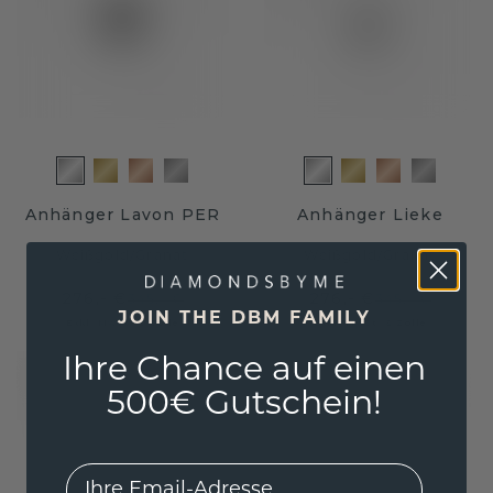
Anhänger Lavon PER
Anhänger Lieke
Weißgold
/
Granat
Weißgold
/
Granat
276,- €
276,- €
345,- €
345,- €
JOIN THE DBM FAMILY
Exkl. MwSt. & Zölle
Exkl. MwSt. & Zölle
Ihre Chance auf einen
500€ Gutschein!
EMail