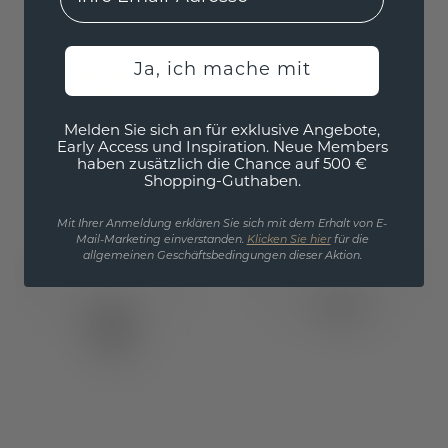
Ja, ich mache mit
Anhänger Sam EME
Anhänger Julia
Melden Sie sich an für exklusive Angebote,
Early Access und Inspiration. Neue Members
Weißgold
/
Granat
Weißgold
/
Granat
haben zusätzlich die Chance auf 500 €
Shopping-Guthaben.
215,20 €
212,- €
269,- €
265,- €
Exkl. MwSt. & Zölle
Exkl. MwSt. & Zölle
Mit Ihrer Anmeldung erklären Sie sich mit dem Erhalt von E-
Mail-Marketing einverstanden.
Klicken Sie hier
für die
allgemeinen Geschäftsbedingungen dieser Aktion.