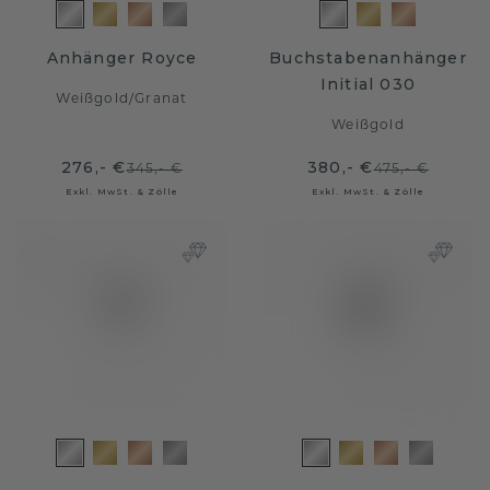
Anhänger Royce
Buchstabenanhänger
Initial 030
Weißgold
/
Granat
Weißgold
276,- €
380,- €
345,- €
475,- €
Exkl. MwSt. & Zölle
Exkl. MwSt. & Zölle