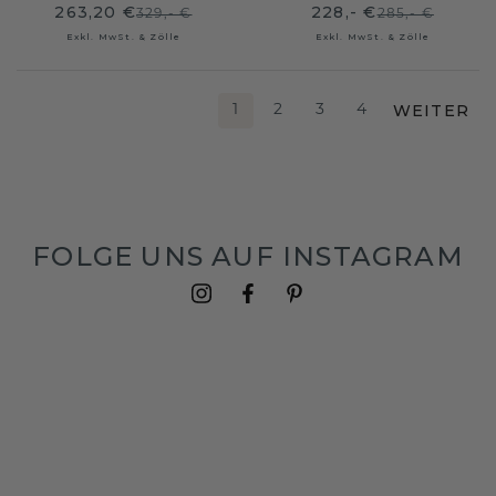
263,20 €
228,- €
329,- €
285,- €
Exkl. MwSt. & Zölle
Exkl. MwSt. & Zölle
WEITER
1
2
3
4
FOLGE UNS AUF INSTAGRAM