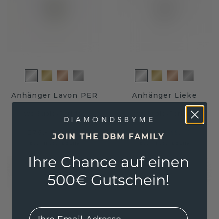
Anhänger Lavon PER
Anhänger Lieke
Weißgold
/
Peridot
Weißgold
/
Peridot
276,- €
284,- €
345,- €
355,- €
JOIN THE DBM FAMILY
Exkl. MwSt. & Zölle
Exkl. MwSt. & Zölle
Ihre Chance auf einen
500€ Gutschein!
EMail