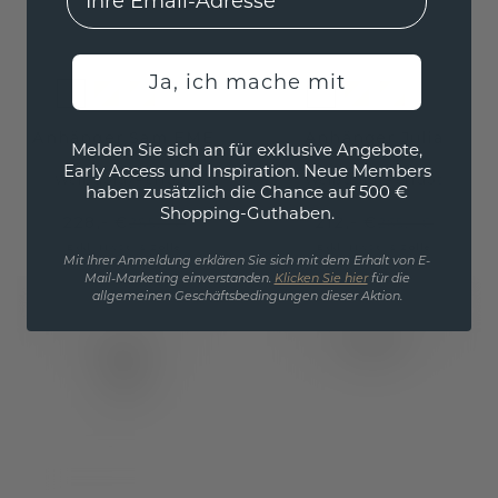
Ja, ich mache mit
Anhänger Sam EME
Anhänger Julia
Melden Sie sich an für exklusive Angebote,
Early Access und Inspiration. Neue Members
Weißgold
/
Peridot
Weißgold
/
Peridot
haben zusätzlich die Chance auf 500 €
Shopping-Guthaben.
228,- €
212,- €
285,- €
265,- €
Exkl. MwSt. & Zölle
Exkl. MwSt. & Zölle
Mit Ihrer Anmeldung erklären Sie sich mit dem Erhalt von E-
Mail-Marketing einverstanden.
Klicken Sie hier
für die
allgemeinen Geschäftsbedingungen dieser Aktion.