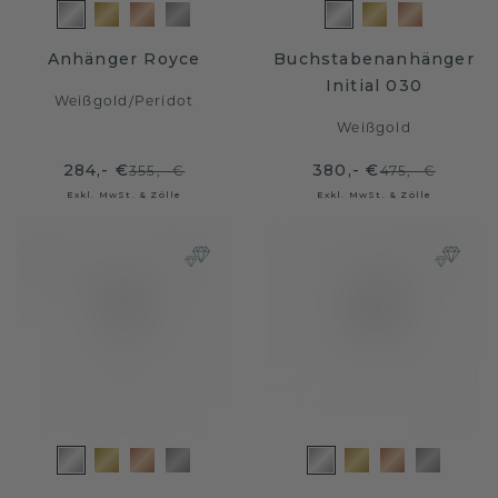
Anhänger Royce
Buchstabenanhänger
Initial 030
Weißgold
/
Peridot
Weißgold
284,- €
380,- €
355,- €
475,- €
Exkl. MwSt. & Zölle
Exkl. MwSt. & Zölle