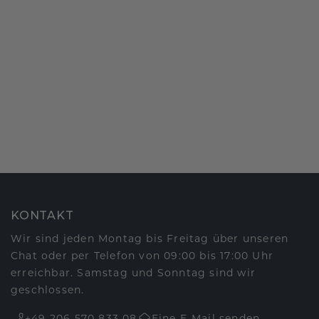
KONTAKT
Wir sind jeden Montag bis Freitag über unseren
Chat oder per Telefon von 09:00 bis 17:00 Uhr
erreichbar. Samstag und Sonntag sind wir
geschlossen.
+49 206 570 833 08
Eine E-Mail senden