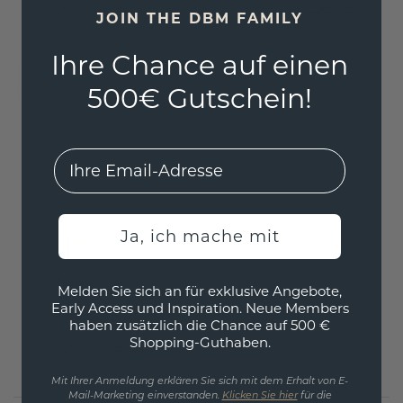
559,20 €
356,- €
699,- €
445,- €
JOIN THE DBM FAMILY
Exkl. MwSt. & Zölle
Exkl. MwSt. & Zölle
Ihre Chance auf einen
500€ Gutschein!
EMail
Ja, ich mache mit
Anhänger Noriko
Melden Sie sich an für exklusive Angebote,
Early Access und Inspiration. Neue Members
Weißgold
/
Schwarz Perle
haben zusätzlich die Chance auf 500 €
Shopping-Guthaben.
540,- €
675,- €
Exkl. MwSt. & Zölle
Mit Ihrer Anmeldung erklären Sie sich mit dem Erhalt von E-
Mail-Marketing einverstanden.
Klicken Sie hier
für die