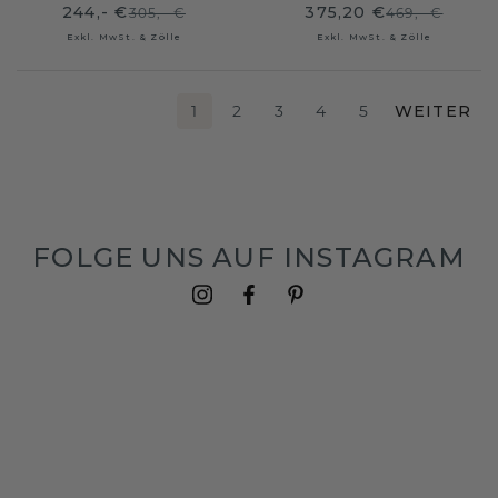
244,- €
375,20 €
305,- €
469,- €
Exkl. MwSt. & Zölle
Exkl. MwSt. & Zölle
1
2
3
4
5
WEITER
FOLGE UNS AUF INSTAGRAM