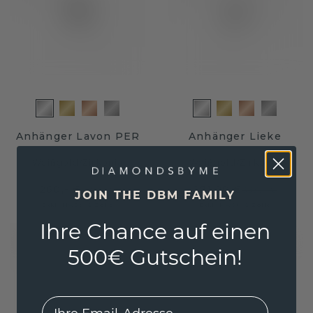
Anhänger Lavon PER
Anhänger Lieke
Weißgold
/
Zirkonia
Weißgold
/
Zirkonia
260,- €
271,20 €
325,- €
339,- €
JOIN THE DBM FAMILY
Exkl. MwSt. & Zölle
Exkl. MwSt. & Zölle
Ihre Chance auf einen
500€ Gutschein!
EMail