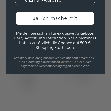
Ja, ich mache mit
Anhänger Sam EME
Anhänger Julia
Melden Sie sich an für exklusive Angebote,
Early Access und Inspiration. Neue Members
Weißgold
/
Zirkonia
Weißgold
/
Zirkonia
haben zusätzlich die Chance auf 500 €
Shopping-Guthaben.
196,- €
191,20 €
245,- €
239,- €
Exkl. MwSt. & Zölle
Exkl. MwSt. & Zölle
Mit Ihrer Anmeldung erklären Sie sich mit dem Erhalt von E-
Mail-Marketing einverstanden.
Klicken Sie hier
für die
allgemeinen Geschäftsbedingungen dieser Aktion.