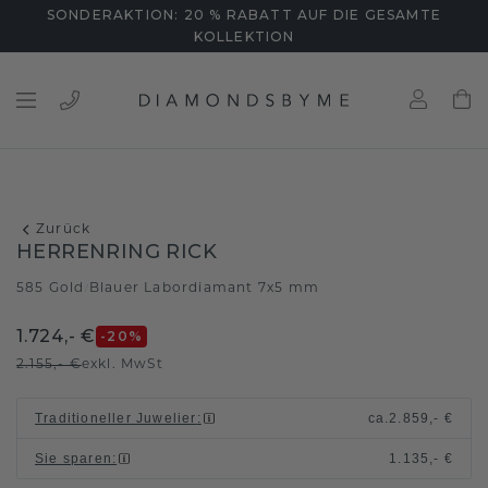
SONDERAKTION: 20 % RABATT AUF DIE GESAMTE
KOLLEKTION
Zurück
HERRENRING RICK
585 Gold
Blauer Labordiamant 7x5 mm
/
1.724,- €
-20
%
2.155,- €
exkl. MwSt
Traditioneller Juwelier
:
ca.
2.859,- €
Sie sparen
:
1.135,- €