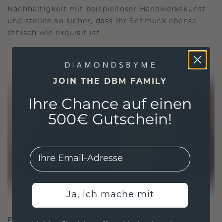
Nachhaltigkeit mit beispielloser Handwerkskunst
und stellen so sicher, dass Ihr Schmuck ebenso
ethisch wie exquisit ist.
JOIN THE DBM FAMILY
Ihre Chance auf einen
500€ Gutschein!
EMail
Ja, ich mache mit
FÜR VERBINDUNGEN GESCHAFFEN