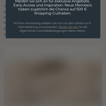
Melden Sie sich an für exklusive Angebote,
Early Access und Inspiration. Neue Members
Unsere Designphilosophie ist auf Verbindung
haben zusätzlich die Chance auf 500 €
ausgelegt, wobei jedes Stück so gestaltet ist, dass
Shopping-Guthaben.
es die Zeit überdauert. Es wird zu Ihrem Symbol
für Liebe und wertvolle Momente, das dazu
Mit Ihrer Anmeldung erklären Sie sich mit dem Erhalt von E-
Mail-Marketing einverstanden.
Klicken Sie hier
für die
bestimmt ist, für immer getragen und geschätzt
allgemeinen Geschäftsbedingungen dieser Aktion.
zu werden.