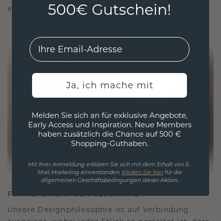
500€ Gutschein!
ethisch wie exquisit ist.
EMail
Ja, ich mache mit
Melden Sie sich an für exklusive Angebote,
Early Access und Inspiration. Neue Members
haben zusätzlich die Chance auf 500 €
Shopping-Guthaben.
Mit Ihrer Anmeldung erklären Sie sich mit dem Erhalt von E-
Mail-Marketing einverstanden.
Klicken Sie hier
für die
allgemeinen Geschäftsbedingungen dieser Aktion.
FÜR VERBINDUNGEN GESCHAFFEN
Unsere Designphilosophie ist auf Verbindung