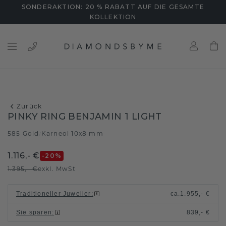
SONDERAKTION: 20 % RABATT AUF DIE GESAMTE
KOLLEKTION
Zurück
PINKY RING BENJAMIN 1 LIGHT
585 Gold
Karneol 10x8 mm
/
1.116,- €
-20
%
1.395,- €
exkl. MwSt
Traditioneller Juwelier
:
ca.
1.955,- €
Sie sparen
:
839,- €