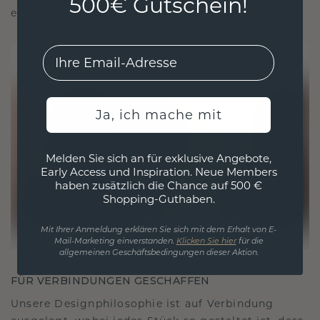
500€ Gutschein!
ethisch wie exquisit ist.
EMail
Ja, ich mache mit
Melden Sie sich an für exklusive Angebote,
Early Access und Inspiration. Neue Members
haben zusätzlich die Chance auf 500 €
Shopping-Guthaben.
Mit Ihrer Anmeldung erklären Sie sich mit dem Erhalt von E-
Mail-Marketing einverstanden.
Klicken Sie hier
für die
allgemeinen Geschäftsbedingungen dieser Aktion.
FÜR VERBINDUNGEN GESCHAFFEN
Unsere Designphilosophie ist auf Verbindung