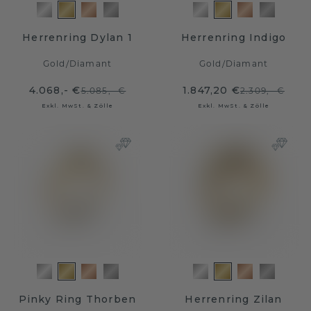
Herrenring Dylan 1
Herrenring Indigo
Gold
/
Diamant
Gold
/
Diamant
4.068,- €
1.847,20 €
5.085,- €
2.309,- €
Exkl. MwSt. & Zölle
Exkl. MwSt. & Zölle
Pinky Ring Thorben
Herrenring Zilan