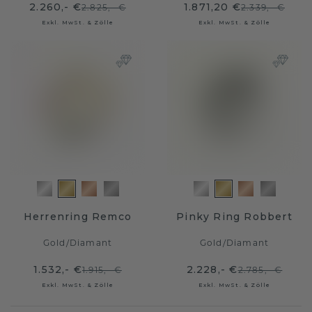
2.260,- €
1.871,20 €
2.825,- €
2.339,- €
Exkl. MwSt. & Zölle
Exkl. MwSt. & Zölle
Herrenring Remco
Pinky Ring Robbert
Gold
/
Diamant
Gold
/
Diamant
1.532,- €
2.228,- €
1.915,- €
2.785,- €
Exkl. MwSt. & Zölle
Exkl. MwSt. & Zölle