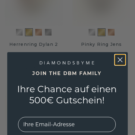
Herrenring Dylan 2
Pinky Ring Jens
Gold
/
Diamant
Gold
/
Diamant
4.999,20 €
3.607,20 €
6.249,- €
4.509,- €
JOIN THE DBM FAMILY
Exkl. MwSt. & Zölle
Exkl. MwSt. & Zölle
Ihre Chance auf einen
500€ Gutschein!
EMail