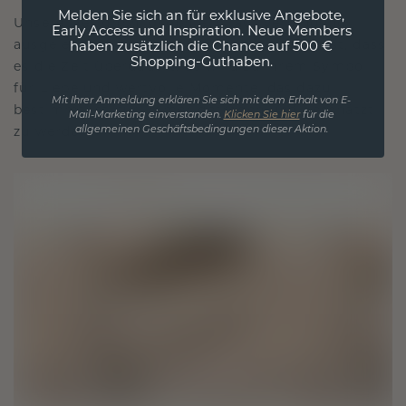
Melden Sie sich an für exklusive Angebote,
Unsere Designphilosophie ist auf Verbindung
Early Access und Inspiration. Neue Members
ausgelegt, wobei jedes Stück so gestaltet ist, dass
haben zusätzlich die Chance auf 500 €
Shopping-Guthaben.
es die Zeit überdauert. Es wird zu Ihrem Symbol
für Liebe und wertvolle Momente, das dazu
Mit Ihrer Anmeldung erklären Sie sich mit dem Erhalt von E-
bestimmt ist, für immer getragen und geschätzt
Mail-Marketing einverstanden.
Klicken Sie hier
für die
allgemeinen Geschäftsbedingungen dieser Aktion.
zu werden.