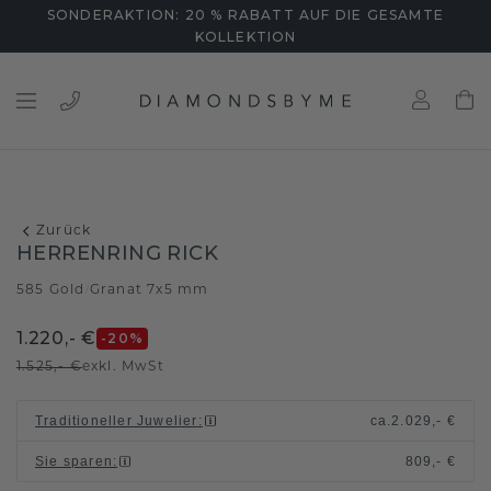
SONDERAKTION: 20 % RABATT AUF DIE GESAMTE
KOLLEKTION
Zurück
HERRENRING RICK
585 Gold
Granat 7x5 mm
/
1.220,- €
-20
%
1.525,- €
exkl. MwSt
Traditioneller Juwelier
:
ca.
2.029,- €
Sie sparen
:
809,- €