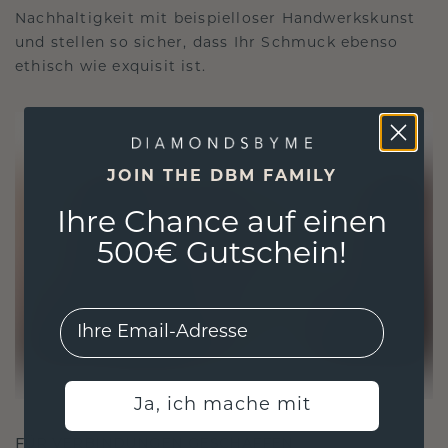
Nachhaltigkeit mit beispielloser Handwerkskunst
und stellen so sicher, dass Ihr Schmuck ebenso
ethisch wie exquisit ist.
JOIN THE DBM FAMILY
Ihre Chance auf einen
500€ Gutschein!
EMail
Ja, ich mache mit
FÜR VERBINDUNGEN GESCHAFFEN