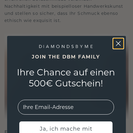
Nachhaltigkeit mit beispielloser Handwerkskunst
und stellen so sicher, dass Ihr Schmuck ebenso
ethisch wie exquisit ist.
JOIN THE DBM FAMILY
Ihre Chance auf einen
500€ Gutschein!
EMail
Ja, ich mache mit
FÜR VERBINDUNGEN GESCHAFFEN