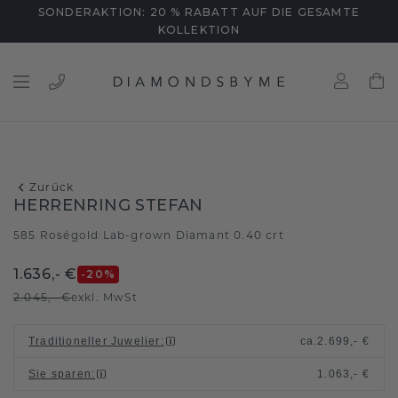
SONDERAKTION: 20 % RABATT AUF DIE GESAMTE
KOLLEKTION
Zurück
HERRENRING STEFAN
585 Roségold
Lab-grown Diamant 0.40 crt
/
1.636,- €
-20
%
2.045,- €
exkl. MwSt
Traditioneller Juwelier
:
ca.
2.699,- €
Sie sparen
:
1.063,- €