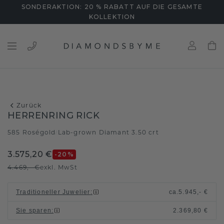
SONDERAKTION: 20 % RABATT AUF DIE GESAMTE
KOLLEKTION
Zurück
HERRENRING RICK
585 Roségold
Lab-grown Diamant 3.50 crt
/
3.575,20 €
-20
%
4.469,- €
exkl. MwSt
Traditioneller Juwelier
:
ca.
5.945,- €
Sie sparen
:
2.369,80 €