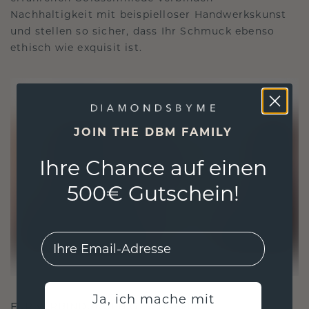
Nachhaltigkeit mit beispielloser Handwerkskunst
und stellen so sicher, dass Ihr Schmuck ebenso
ethisch wie exquisit ist.
JOIN THE DBM FAMILY
Ihre Chance auf einen
500€ Gutschein!
EMail
Ja, ich mache mit
FÜR VERBINDUNGEN GESCHAFFEN