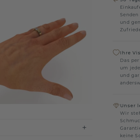
Einkauf
Senden 
und gen
Zufriede
Ihre Vi
Das per
um jede
und gar
andersw
Unser 
Wir ste
Schmuck
Garanti
keine 