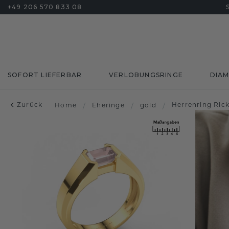
+49 206 570 833 08
SOFORT LIEFERBAR
VERLOBUNGSRINGE
DIA
Zurück
Herrenring Ric
Home
/
Eheringe
/
gold
/