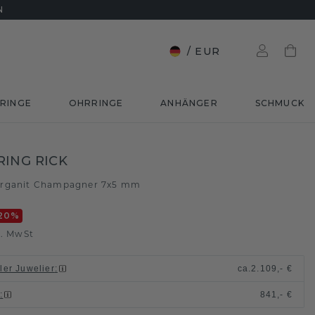
N
/
EUR
RINGE
OHRRINGE
ANHÄNGER
SCHMUCK
ING RICK
rganit Champagner 7x5 mm
20
%
l. MwSt
ller Juwelier
:
ca.
2.109,- €
n
:
841,- €