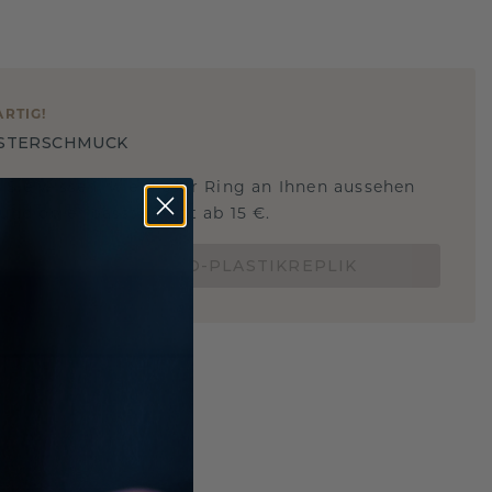
ARTIG
!
STERSCHMUCK
 Sie wissen, wie dieser Ring an Ihnen aussehen
und ob er passt? Jetzt ab 15 €.
BESTELLE EINE 3D-PLASTIKREPLIK