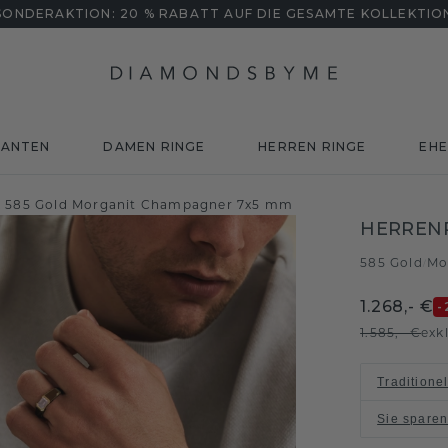
SONDERAKTION: 20 % RABATT AUF DIE GESAMTE KOLLEKTIO
MANTEN
DAMEN RINGE
HERREN RINGE
EHE
k 585 Gold Morganit Champagner 7x5 mm
HERRENR
585 Gold
Mo
/
1.268,- €
-
1.585,- €
exk
Traditione
Sie spare