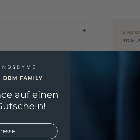
EINZIG
3D MU
Wollen
würde 
E DBM FAMILY
ce auf einen
utschein!