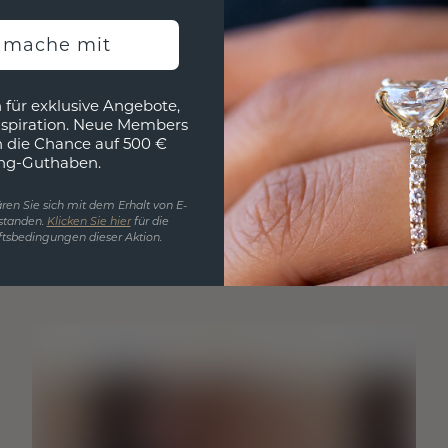
h mache mit
 für exklusive Angebote,
nspiration. Neue Members
h die Chance auf 500 €
ng-Guthaben.
ren Sie sich mit dem Erhalt von E-
standen.
Klicken Sie hier
für die
tsbedingungen dieser Aktion.