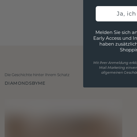
Ja, ic
Melden Sie sich an
Early Access und I
haben zusätzlic
Shoppi
Mit Ihrer Anmeldung erklä
Mail-Marketing einver
allgemeinen Geschäf
Die Geschichte hinter Ihrem Schatz
DIAMONDSBYME