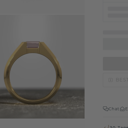
BEST
Chat
E
30 Tag