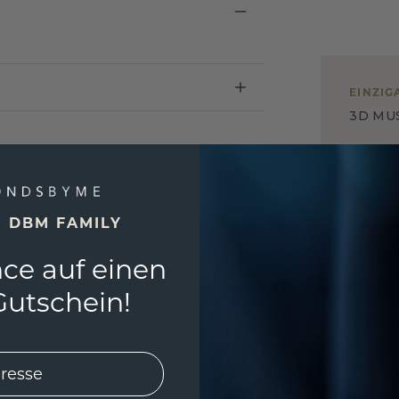
EINZIG
3D MU
Wollen
würde 
E DBM FAMILY
ce auf einen
utschein!