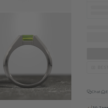
BEST
Chat
E
30 Tag