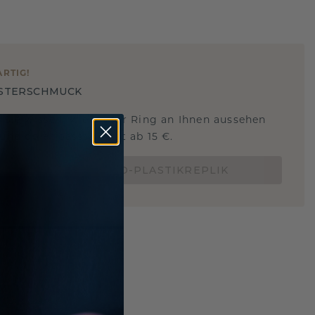
ARTIG
!
STERSCHMUCK
 Sie wissen, wie dieser Ring an Ihnen aussehen
und ob er passt? Jetzt ab 15 €.
BESTELLE EINE 3D-PLASTIKREPLIK