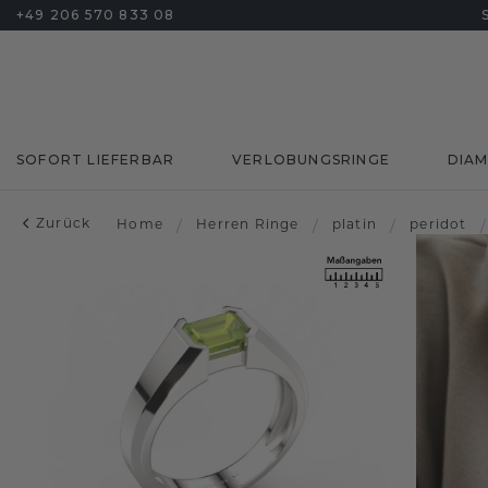
+49 206 570 833 08
SOFORT LIEFERBAR
VERLOBUNGSRINGE
DIA
Zurück
Home
/
Herren Ringe
/
platin
/
peridot
/