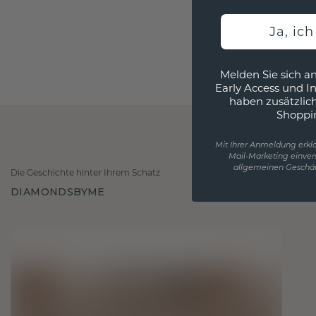
Ja, ic
Melden Sie sich an
Early Access und I
haben zusätzlic
Shoppi
Mit Ihrer Anmeldung erklä
Mail-Marketing einver
allgemeinen Geschäf
Die Geschichte hinter Ihrem Schatz
DIAMONDSBYME