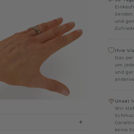
Einkauf
Senden 
und gen
Zufriede
Ihre Vi
Das per
um jede
und gar
andersw
Unser 
Wir ste
Schmuck
Garanti
keine 