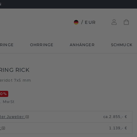
N
/
EUR
RINGE
OHRRINGE
ANHÄNGER
SCHMUCK
ING RICK
eridot 7x5 mm
20
%
l. MwSt
ller Juwelier
:
ca.
2.855,- €
n
:
1.139,- €