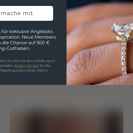
h mache mit
 für exklusive Angebote,
nspiration. Neue Members
h die Chance auf 500 €
ng-Guthaben.
ren Sie sich mit dem Erhalt von E-
standen.
Klicken Sie hier
für die
tsbedingungen dieser Aktion.