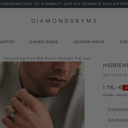
SONDERAKTION: 20 % RABATT AUF DIE GESAMTE KOLLEKTIO
MANTEN
DAMEN RINGE
HERREN RINGE
EHE
Herrenring Rick 950 Platin Peridot 7x5 mm
HERRENR
950 Platin
P
/
1.716,- €
-
2.145,- €
exk
Traditione
Sie spare