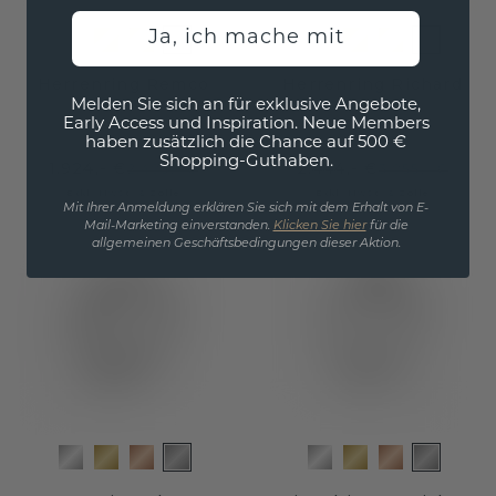
Ja, ich mache mit
Herrenring Remco
Herrenring Richard
Melden Sie sich an für exklusive Angebote,
Early Access und Inspiration. Neue Members
Platin
Platin
/
Peridot
haben zusätzlich die Chance auf 500 €
Shopping-Guthaben.
1.924,- €
2.444,- €
2.405,- €
3.055,- €
Exkl. MwSt. & Zölle
Exkl. MwSt. & Zölle
Mit Ihrer Anmeldung erklären Sie sich mit dem Erhalt von E-
Mail-Marketing einverstanden.
Klicken Sie hier
für die
allgemeinen Geschäftsbedingungen dieser Aktion.