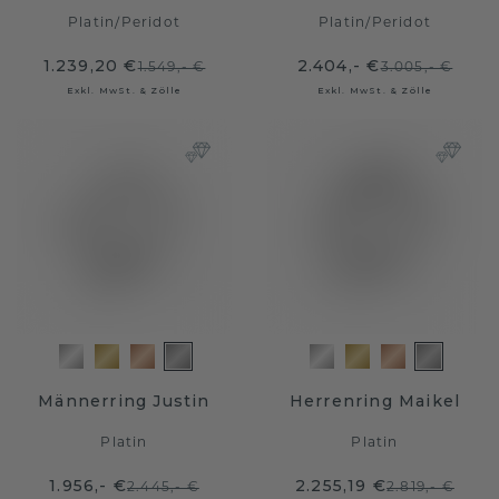
Platin
/
Peridot
Platin
/
Peridot
1.239,20 €
2.404,- €
1.549,- €
3.005,- €
Exkl. MwSt. & Zölle
Exkl. MwSt. & Zölle
Männerring Justin
Herrenring Maikel
Platin
Platin
1.956,- €
2.255,19 €
2.445,- €
2.819,- €