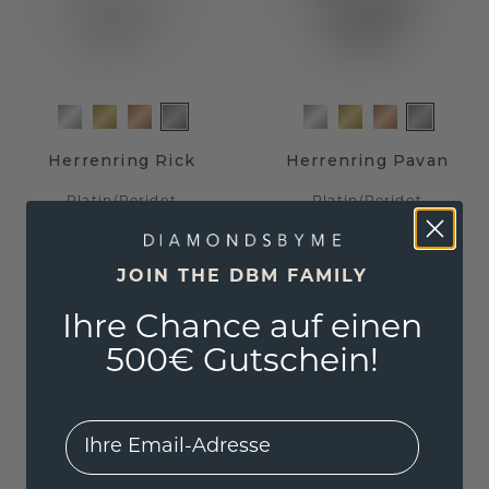
Herrenring Rick
Herrenring Pavan
Platin
/
Peridot
Platin
/
Peridot
1.652,- €
2.775,20 €
2.065,- €
3.469,- €
Exkl. MwSt. & Zölle
Exkl. MwSt. & Zölle
JOIN THE DBM FAMILY
Ihre Chance auf einen
500€ Gutschein!
EMail