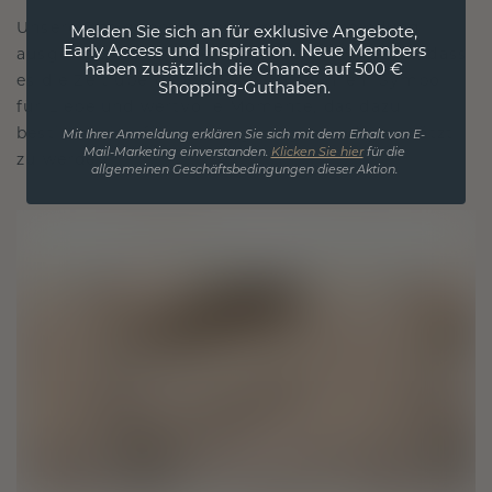
Unsere Designphilosophie ist auf Verbindung
Melden Sie sich an für exklusive Angebote,
Early Access und Inspiration. Neue Members
ausgelegt, wobei jedes Stück so gestaltet ist, dass
haben zusätzlich die Chance auf 500 €
es die Zeit überdauert. Es wird zu Ihrem Symbol
Shopping-Guthaben.
für Liebe und wertvolle Momente, das dazu
bestimmt ist, für immer getragen und geschätzt
Mit Ihrer Anmeldung erklären Sie sich mit dem Erhalt von E-
Mail-Marketing einverstanden.
Klicken Sie hier
für die
zu werden.
allgemeinen Geschäftsbedingungen dieser Aktion.