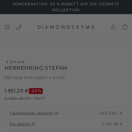
SONDERAKTION: 20 % RABATT AUF DIE GESAMTE
KOLLEKTION
Zurück
HERRENRING STEFAN
585 Gold
Pink Saphir 4.5 mm
/
1.951,20 €
-20
%
2.439,- €
exkl. MwSt
Traditioneller Juwelier
:
ca.
3.219,- €
Sie sparen
:
1.267,80 €