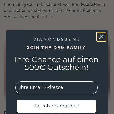
Nachhaltigkeit mit beispielloser Handwerkskunst
und stellen so sicher, dass Ihr Schmuck ebenso
ethisch wie exquisit ist.
JOIN THE DBM FAMILY
Ihre Chance auf einen
500€ Gutschein!
EMail
Ja, ich mache mit
FÜR VERBINDUNGEN GESCHAFFEN