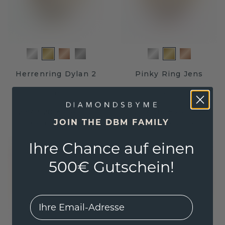
Herrenring Dylan 2
Pinky Ring Jens
Gold
/
Pink Saphir
Gold
2.943,20 €
2.175,19 €
3.679,- €
2.719,- €
JOIN THE DBM FAMILY
Exkl. MwSt. & Zölle
Exkl. MwSt. & Zölle
Ihre Chance auf einen
500€ Gutschein!
EMail