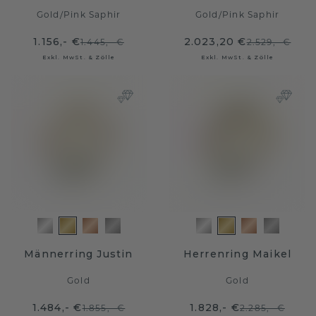
Gold
/
Pink Saphir
Gold
/
Pink Saphir
1.156,- €
2.023,20 €
1.445,- €
2.529,- €
Exkl. MwSt. & Zölle
Exkl. MwSt. & Zölle
Männerring Justin
Herrenring Maikel
Gold
Gold
1.484,- €
1.828,- €
1.855,- €
2.285,- €