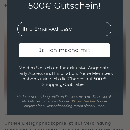
500€ Gutschein!
ethisch wie exquisit ist.
EMail
Ja, ich mache mit
Melden Sie sich an für exklusive Angebote,
Early Access und Inspiration. Neue Members
haben zusätzlich die Chance auf 500 €
Shopping-Guthaben.
Mit Ihrer Anmeldung erklären Sie sich mit dem Erhalt von E-
Mail-Marketing einverstanden.
Klicken Sie hier
für die
allgemeinen Geschäftsbedingungen dieser Aktion.
FÜR VERBINDUNGEN GESCHAFFEN
Unsere Designphilosophie ist auf Verbindung