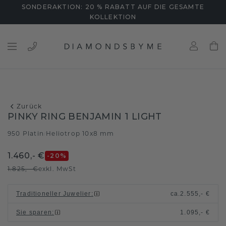
SONDERAKTION: 20 % RABATT AUF DIE GESAMTE
KOLLEKTION
Zurück
PINKY RING BENJAMIN 1 LIGHT
950 Platin
Heliotrop 10x8 mm
/
1.460,- €
-20
%
1.825,- €
exkl. MwSt
Traditioneller Juwelier
:
ca.
2.555,- €
Sie sparen
:
1.095,- €