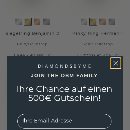
Siegelring Benjamin 2
Pinky Ring Herman 1
Gold
/
Heliotrop
Gold
/
Heliotrop
1.596,- €
1.127,20 €
1.995,- €
1.409,- €
Exkl. MwSt. & Zölle
Exkl. MwSt. & Zölle
JOIN THE DBM FAMILY
Ihre Chance auf einen
500€ Gutschein!
EMail