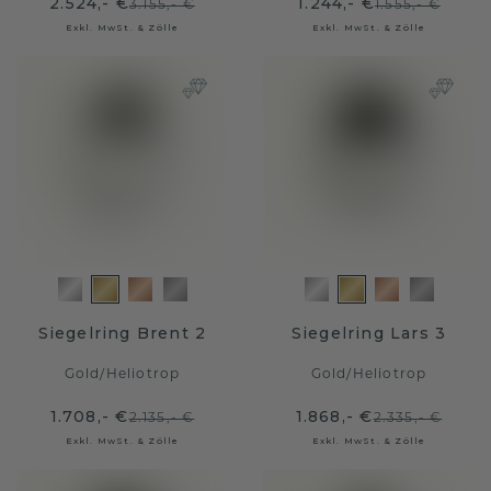
2.524,- €
1.244,- €
3.155,- €
1.555,- €
Exkl. MwSt. & Zölle
Exkl. MwSt. & Zölle
Siegelring Brent 2
Siegelring Lars 3
Gold
/
Heliotrop
Gold
/
Heliotrop
1.708,- €
1.868,- €
2.135,- €
2.335,- €
Exkl. MwSt. & Zölle
Exkl. MwSt. & Zölle