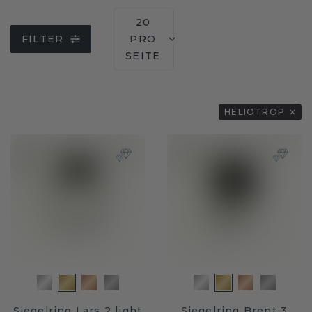
20
FILTER
PRO
SEITE
HELIOTROP
Siegelring Lars 2 light
Siegelring Brent 3