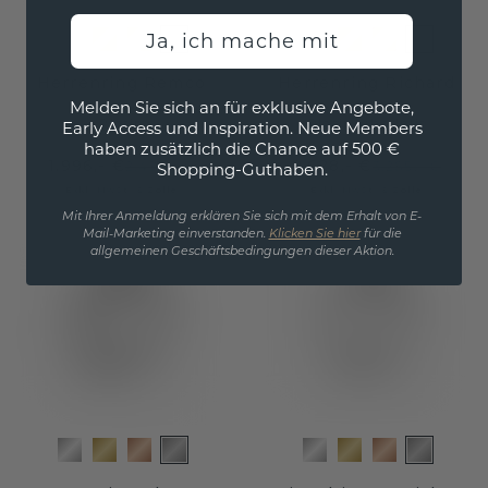
Ja, ich mache mit
Herrenring Remco
Herrenring Richard
Melden Sie sich an für exklusive Angebote,
Platin
Platin
/
Rhodolit
Early Access und Inspiration. Neue Members
haben zusätzlich die Chance auf 500 €
1.996,- €
2.628,- €
2.495,- €
3.285,- €
Shopping-Guthaben.
Exkl. MwSt. & Zölle
Exkl. MwSt. & Zölle
Mit Ihrer Anmeldung erklären Sie sich mit dem Erhalt von E-
Mail-Marketing einverstanden.
Klicken Sie hier
für die
allgemeinen Geschäftsbedingungen dieser Aktion.