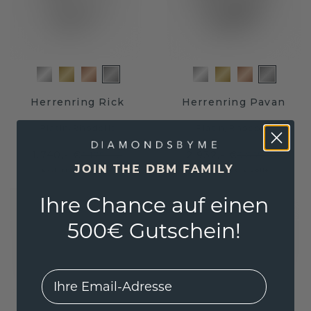
Herrenring Rick
Herrenring Pavan
Platin
/
Rhodolit
Platin
/
Rhodolit
1.740,- €
2.932,- €
2.175,- €
3.665,- €
JOIN THE DBM FAMILY
Exkl. MwSt. & Zölle
Exkl. MwSt. & Zölle
Ihre Chance auf einen
500€ Gutschein!
EMail