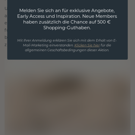
Unsere Designphilosophie ist auf Verbindung
Melden Sie sich an für exklusive Angebote,
ausgelegt, wobei jedes Stück so gestaltet ist, dass
Early Access und Inspiration. Neue Members
haben zusätzlich die Chance auf 500 €
es die Zeit überdauert. Es wird zu Ihrem Symbol
Shopping-Guthaben.
für Liebe und wertvolle Momente, das dazu
bestimmt ist, für immer getragen und geschätzt
Mit Ihrer Anmeldung erklären Sie sich mit dem Erhalt von E-
zu werden.
Mail-Marketing einverstanden.
Klicken Sie hier
für die
allgemeinen Geschäftsbedingungen dieser Aktion.