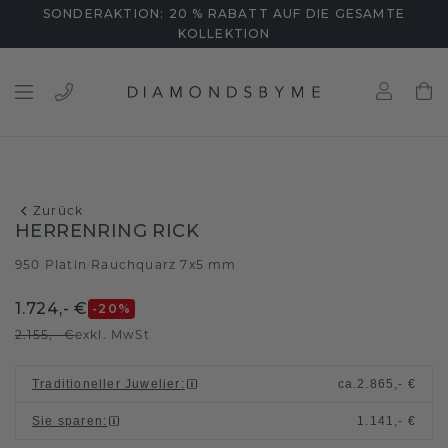
SONDERAKTION: 20 % RABATT AUF DIE GESAMTE
KOLLEKTION
Zurück
HERRENRING RICK
950 Platin
Rauchquarz 7x5 mm
/
1.724,- €
-20
%
2.155,- €
exkl. MwSt
Traditioneller Juwelier
:
ca.
2.865,- €
Sie sparen
:
1.141,- €