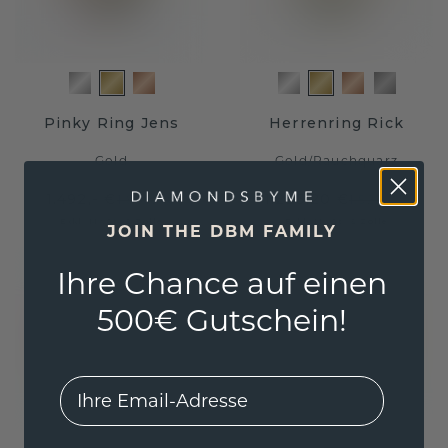
Pinky Ring Jens
Herrenring Rick
Gold
Gold
/
Rauchquarz
1.492,- €
1.223,20 €
1.865,- €
1.529,- €
Exkl. MwSt. & Zölle
Exkl. MwSt. & Zölle
JOIN THE DBM FAMILY
Ihre Chance auf einen
500€ Gutschein!
EMail