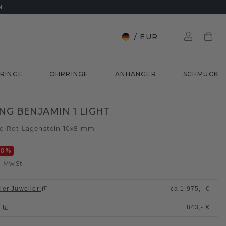
N
/
EUR
RINGE
OHRRINGE
ANHÄNGER
SCHMUCK
ING BENJAMIN 1 LIGHT
ld
Rot Lagenstein 10x8 mm
/
20
%
. MwSt
ller Juwelier
:
ca.
1.975,- €
n
:
843,- €