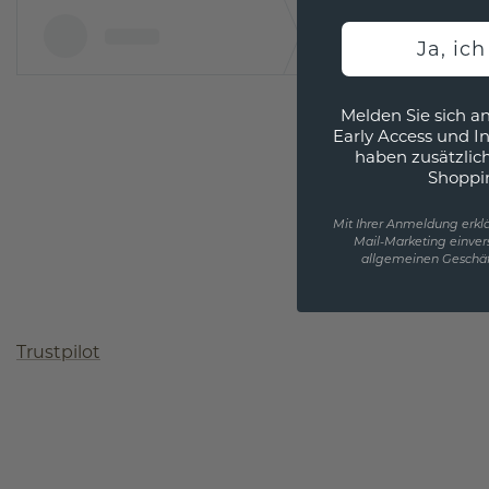
Ja, ic
Melden Sie sich an
Early Access und I
haben zusätzlic
Shoppi
Mit Ihrer Anmeldung erklä
Mail-Marketing einver
allgemeinen Geschäf
Trustpilot