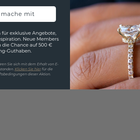
EINZIG
h mache mit
3D MU
 für exklusive Angebote,
Wollen
nspiration. Neue Members
würde 
h die Chance auf 500 €
ng-Guthaben.
ren Sie sich mit dem Erhalt von E-
standen.
Klicken Sie hier
für die
tsbedingungen dieser Aktion.