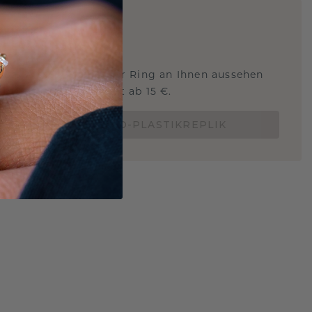
ARTIG
!
STERSCHMUCK
 Sie wissen, wie dieser Ring an Ihnen aussehen
und ob er passt? Jetzt ab 15 €.
BESTELLE EINE 3D-PLASTIKREPLIK