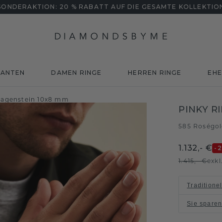
SONDERAKTION: 20 % RABATT AUF DIE GESAMTE KOLLEKTIO
MANTEN
DAMEN RINGE
HERREN RINGE
EHE
 Lagenstein 10x8 mm
PINKY R
585 Roségo
1.132,- €
-
1.415,- €
exkl
Traditione
Sie spare