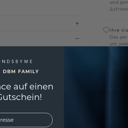
und gen
Zufriede
Ihre Vi
Das per
um jede
und gar
andersw
E DBM FAMILY
Unser 
ce auf einen
Wir ste
Schmuck
utschein!
Garanti
keine 