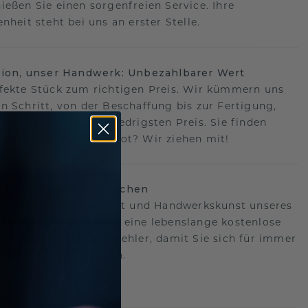
ießen Sie einen sorgenfreien Service. Ihre
nheit steht bei uns an erster Stelle.
sion, unser Handwerk: Unbezahlbarer Wert
fekte Stück zum richtigen Preis. Wir kümmern uns
n Schritt, von der Beschaffung bis zur Fertigung,
antieren Ihnen den niedrigsten Preis. Sie finden
o ein besseres Angebot? Wir ziehen mit!
lebenslanges Versprechen
hen hinter der Qualität und Handwerkskunst unseres
s.Deshalb bieten wir eine lebenslange kostenlose
e gegen Herstellungsfehler, damit Sie sich für immer
Sorgen machen müssen.