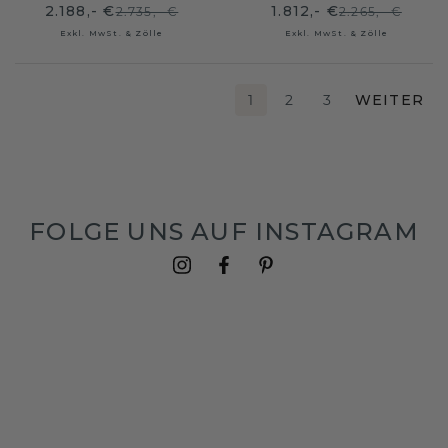
2.188,- €
1.812,- €
2.735,- €
2.265,- €
Exkl. MwSt. & Zölle
Exkl. MwSt. & Zölle
1
2
3
WEITER
FOLGE UNS AUF INSTAGRAM