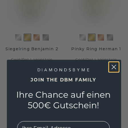
Siegelring Benjamin 2
Pinky Ring Herman 1
Gold
/
Rot Lagenstein
Gold
/
Rot Lagenstein
1.751,20 €
1.215,20 €
2.189,- €
1.519,- €
Exkl. MwSt. & Zölle
Exkl. MwSt. & Zölle
JOIN THE DBM FAMILY
Ihre Chance auf einen
500€ Gutschein!
EMail