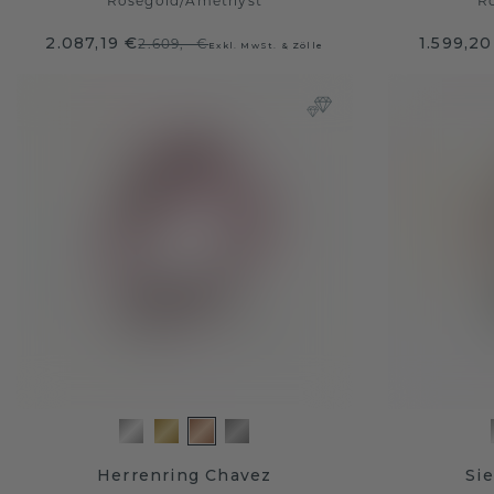
Roségold
/
Amethyst
R
2.087,19 €
1.599,20
2.609,- €
Exkl. MwSt. & Zölle
Herrenring Chavez
Sie