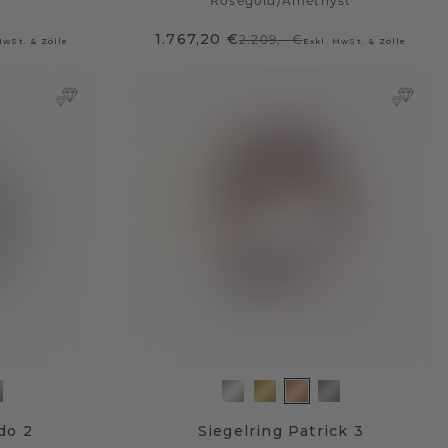
Roségold
/
Amethyst
1.767,20 €
2.209,- €
MwSt. & Zölle
Exkl. MwSt. & Zölle
do 2
Siegelring Patrick 3