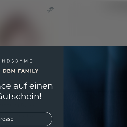
E DBM FAMILY
ce auf einen
utschein!
rrenring Dylan 2
oségold
/
Amethyst
 €
2.459,- €
Exkl. MwSt. & Zölle