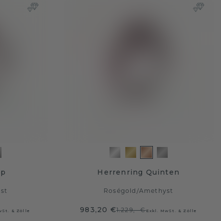
ap
Herrenring Quinten
st
Roségold
/
Amethyst
983,20 €
1.229,- €
wSt. & Zölle
Exkl. MwSt. & Zölle