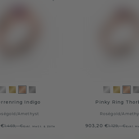
rrenring Indigo
Pinky Ring Tho
oségold
/
Amethyst
Roségold
/
Amethy
 €
903,20 €
1.469,- €
1.129,- €
Exkl. MwSt. & Zölle
Exkl. M