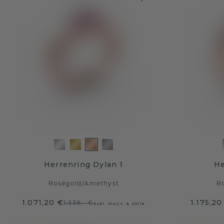
Herrenring Dylan 1
He
Roségold
/
Amethyst
R
1.071,20 €
1.175,20
1.339,- €
Exkl. MwSt. & Zölle