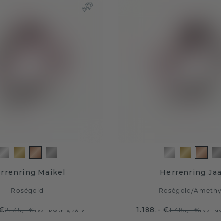
rrenring Maikel
Herrenring Ja
Roségold
Roségold
/
Amethy
 €
1.188,- €
2.135,- €
1.485,- €
Exkl. MwSt. & Zölle
Exkl. M