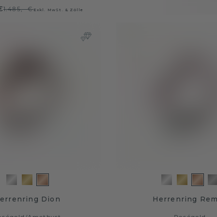
€
1.485,- €
Exkl. MwSt. & Zölle
errenring Dion
Herrenring Re