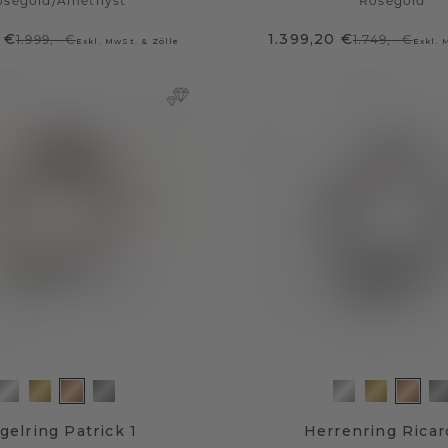
oségold
/
Amethyst
Roségold
 €
1.399,20 €
1.999,- €
1.749,- €
Exkl. MwSt. & Zölle
Exkl. 
gelring Patrick 1
Herrenring Ricar