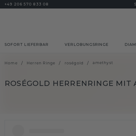
+49 206 570 833 08
SOFORT LIEFERBAR
VERLOBUNGSRINGE
DIA
/
/
/
amethyst
Home
Herren Ringe
roségold
ROSÉGOLD HERRENRINGE MIT