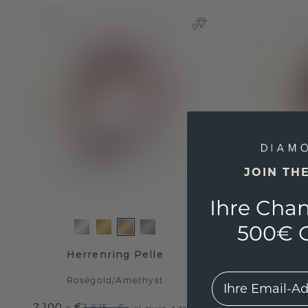
JOIN TH
Ihre Chan
500€ G
Herrenring Pelle
He
EMail
Roségold
/
Amethyst
R
2.100,- €
1.967,20
2.625,- €
Exkl. MwSt. & Zölle