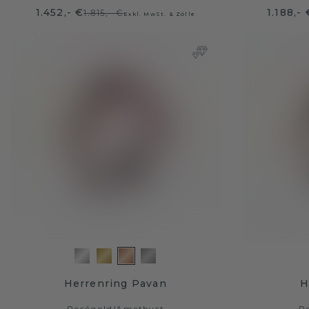
1.452,- €
1.188,- 
1.815,- €
Exkl. MwSt. & Zölle
Herrenring Pavan
H