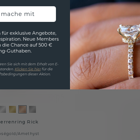
h mache mit
 für exklusive Angebote,
nspiration. Neue Members
h die Chance auf 500 €
ng-Guthaben.
ren Sie sich mit dem Erhalt von E-
standen.
Klicken Sie hier
für die
tsbedingungen dieser Aktion.
errenring Rick
oségold
/
Amethyst