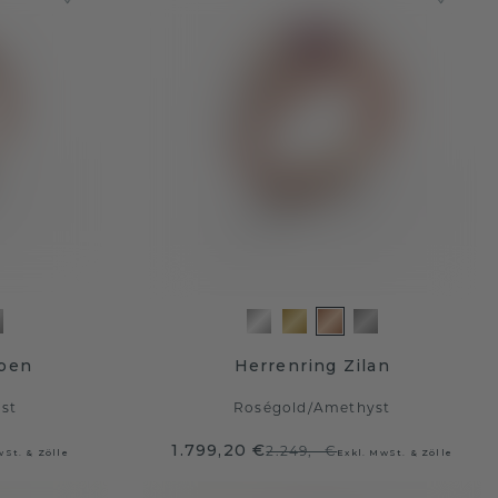
rben
Herrenring Zilan
st
Roségold
/
Amethyst
1.799,20 €
2.249,- €
wSt. & Zölle
Exkl. MwSt. & Zölle