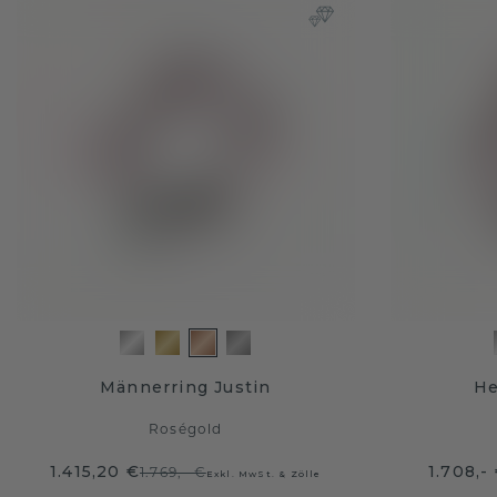
Männerring Justin
He
Roségold
1.415,20 €
1.708,-
1.769,- €
Exkl. MwSt. & Zölle