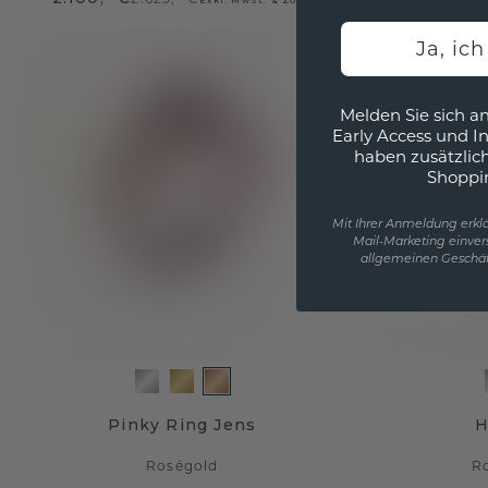
Ja, ic
Melden Sie sich an
Early Access und I
haben zusätzlic
Shoppi
Mit Ihrer Anmeldung erklä
Mail-Marketing einver
allgemeinen Geschäf
Pinky Ring Jens
H
Roségold
R