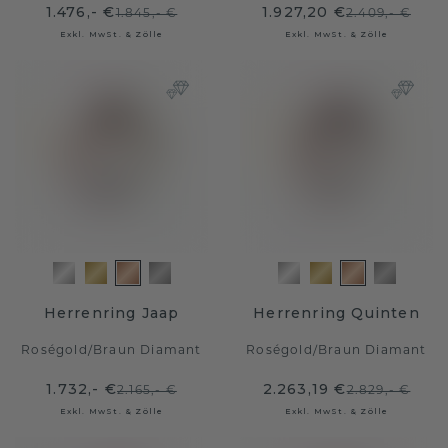
1.476,- €
1.927,20 €
1.845,- €
2.409,- €
Exkl. MwSt. & Zölle
Exkl. MwSt. & Zölle
Herrenring Jaap
Herrenring Quinten
Roségold
/
Braun Diamant
Roségold
/
Braun Diamant
1.732,- €
2.263,19 €
2.165,- €
2.829,- €
Exkl. MwSt. & Zölle
Exkl. MwSt. & Zölle