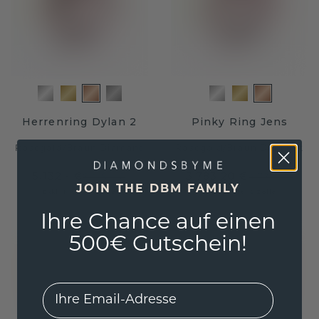
Herrenring Dylan 2
Pinky Ring Jens
Roségold
/
Braun Diamant
Roségold
/
Braun Diamant
5.132,- €
3.783,20 €
6.415,- €
4.729,- €
JOIN THE DBM FAMILY
Exkl. MwSt. & Zölle
Exkl. MwSt. & Zölle
Ihre Chance auf einen
500€ Gutschein!
EMail