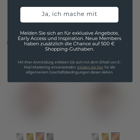
Ja, ich mache mit
Herren ring Johan 2
Herrenring Rick
Melden Sie sich an für exklusive Angebote,
Early Access und Inspiration. Neue Members
Roségold
/
Braun Diamant
Roségold
/
Braun Diamant
haben zusätzlich die Chance auf 500 €
Shopping-Guthaben.
1.951,20 €
4.356,- €
2.439,- €
5.445,- €
Exkl. MwSt. & Zölle
Exkl. MwSt. & Zölle
Mit Ihrer Anmeldung erklären Sie sich mit dem Erhalt von E-
Mail-Marketing einverstanden.
Klicken Sie hier
für die
allgemeinen Geschäftsbedingungen dieser Aktion.