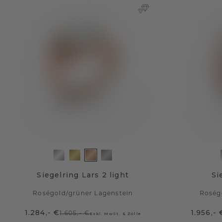
Siegelring Lars 2 light
Si
Roségold
/
grüner Lagenstein
Roség
1.284,- €
1.956,- 
1.605,- €
Exkl. MwSt. & Zölle