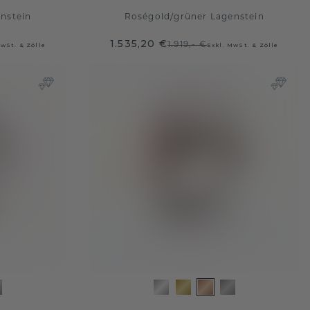
nstein
Roségold
/
grüner Lagenstein
1.535,20 €
1.919,- €
MwSt. & Zölle
Exkl. MwSt. & Zölle