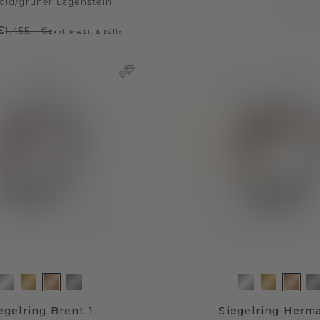
old
/
grüner Lagenstein
€
1.455,- €
Exkl. MwSt. & Zölle
egelring Brent 1
Siegelring Herm