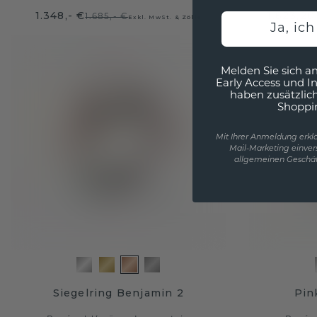
1.348,- €
1.623,20
1.685,- €
Exkl. MwSt. & Zölle
Ja, ic
Melden Sie sich an
Early Access und I
haben zusätzlic
Shoppi
Mit Ihrer Anmeldung erklä
Mail-Marketing einver
allgemeinen Geschäf
Siegelring Benjamin 2
Pin