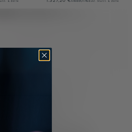
1.327,20 €
1.659,- €
wSt. & Zölle
Exkl. MwSt. & Zölle