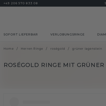
+49 206 570 833 08
SOFORT LIEFERBAR
VERLOBUNGSRINGE
DIA
/
/
/
Home
Herren Ringe
roségold
grüner lagenstein
ROSÉGOLD RINGE MIT GRÜNER