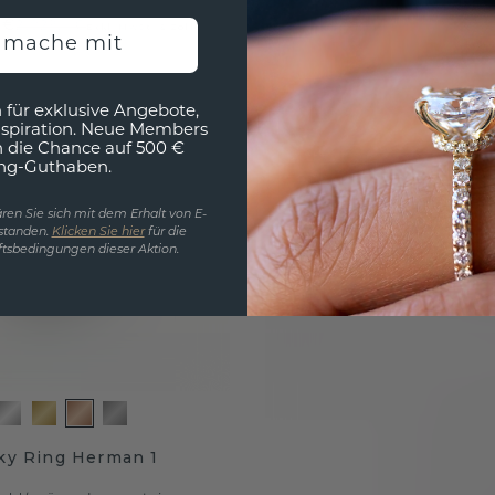
 €
2.029,- €
Exkl. MwSt. & Zölle
h mache mit
 für exklusive Angebote,
nspiration. Neue Members
h die Chance auf 500 €
ng-Guthaben.
ren Sie sich mit dem Erhalt von E-
standen.
Klicken Sie hier
für die
tsbedingungen dieser Aktion.
ky Ring Herman 1