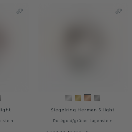
light
Siegelring Herman 3 light
nstein
Roségold
/
grüner Lagenstein