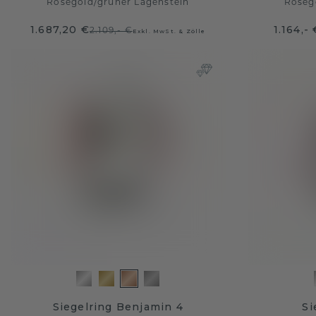
Roségold
/
grüner Lagenstein
Roség
1.687,20 €
1.164,- 
2.109,- €
Exkl. MwSt. & Zölle
Siegelring Benjamin 4
Si