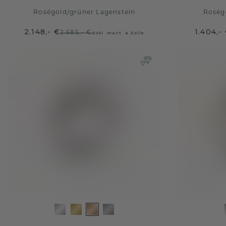
Roségold
/
grüner Lagenstein
Roség
2.148,- €
1.404,-
2.685,- €
Exkl. MwSt. & Zölle