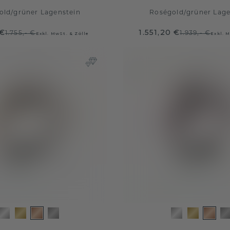
old
/
grüner Lagenstein
Roségold
/
grüner Lage
 €
1.551,20 €
1.755,- €
1.939,- €
Exkl. MwSt. & Zölle
Exkl. 