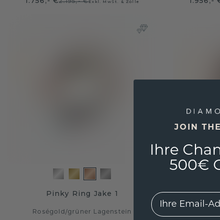
1.756,- €
1.956,- 
2.195,- €
Exkl. MwSt. & Zölle
JOIN TH
Ihre Chan
500€ G
Pinky Ring Jake 1
Si
EMail
Roségold
/
grüner Lagenstein
Roség