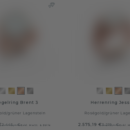
egelring Brent 3
Herrenring Jess
old
/
grüner Lagenstein
Roségold
/
grüner Lage
€
2.575,19 €
2.445,- €
3.219,- €
Exkl. MwSt. & Zölle
Exkl. 