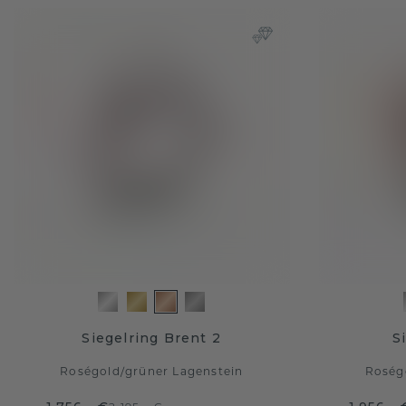
Siegelring Brent 2
S
Roségold
/
grüner Lagenstein
Roség