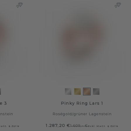
e 3
Pinky Ring Lars 1
nstein
Roségold
/
grüner Lagenstein
1.287,20 €
1.609,- €
MwSt. & Zölle
Exkl. MwSt. & Zölle