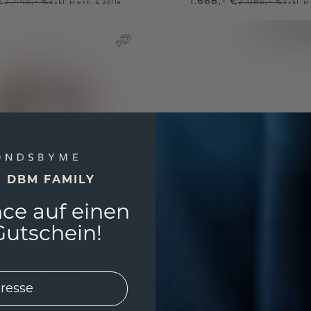
€
1.668,- €
2.445,- €
2.085,- €
Exkl. MwSt. & Zölle
Exkl. M
E DBM FAMILY
ce auf einen
utschein!
egelring Moor 2
old
/
grüner Lagenstein