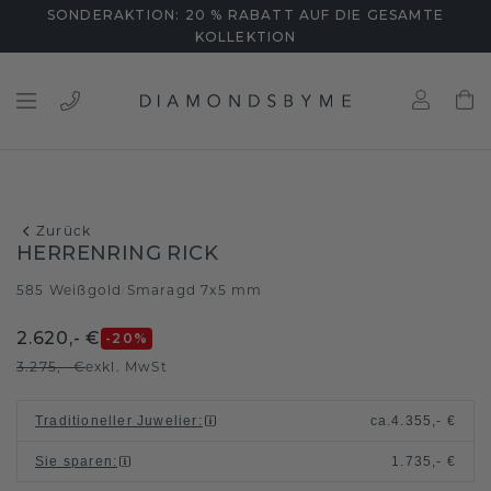
SONDERAKTION: 20 % RABATT AUF DIE GESAMTE
KOLLEKTION
Zurück
HERRENRING RICK
585 Weißgold
Smaragd 7x5 mm
/
2.620,- €
-20
%
3.275,- €
exkl. MwSt
Traditioneller Juwelier
:
ca.
4.355,- €
Sie sparen
:
1.735,- €