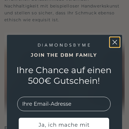
Nachhaltigkeit mit beispielloser Handwerkskunst
und stellen so sicher, dass Ihr Schmuck ebenso
ethisch wie exquisit ist.
JOIN THE DBM FAMILY
Ihre Chance auf einen
500€ Gutschein!
EMail
Ja, ich mache mit
FÜR VERBINDUNGEN GESCHAFFEN