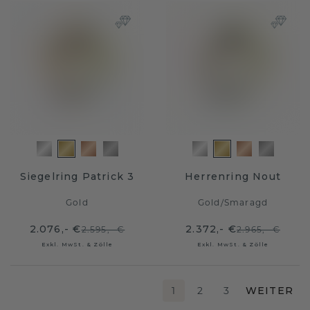
Siegelring Patrick 3
Herrenring Nout
Gold
Gold
/
Smaragd
2.076,- €
2.372,- €
2.595,- €
2.965,- €
Exkl. MwSt. & Zölle
Exkl. MwSt. & Zölle
1
2
3
WEITER