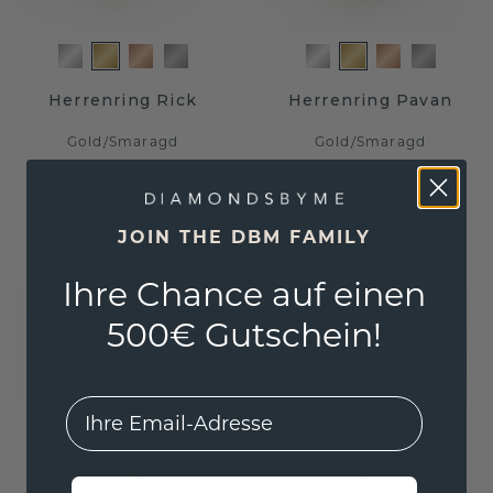
Herrenring Rick
Herrenring Pavan
Gold
/
Smaragd
Gold
/
Smaragd
2.380,- €
2.476,- €
2.975,- €
3.095,- €
Exkl. MwSt. & Zölle
Exkl. MwSt. & Zölle
JOIN THE DBM FAMILY
Ihre Chance auf einen
500€ Gutschein!
EMail