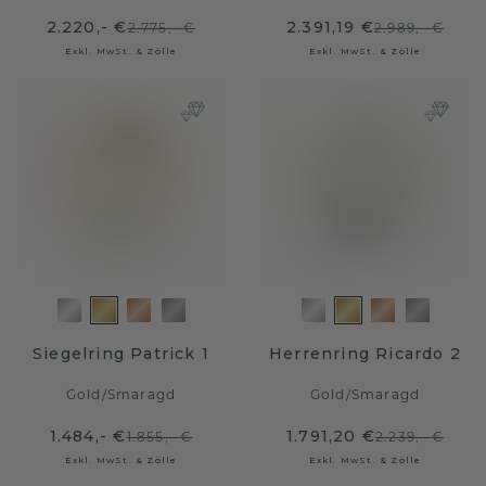
2.220,- €
2.391,19 €
2.775,- €
2.989,- €
Exkl. MwSt. & Zölle
Exkl. MwSt. & Zölle
Siegelring Patrick 1
Herrenring Ricardo 2
Gold
/
Smaragd
Gold
/
Smaragd
1.484,- €
1.791,20 €
1.855,- €
2.239,- €
Exkl. MwSt. & Zölle
Exkl. MwSt. & Zölle