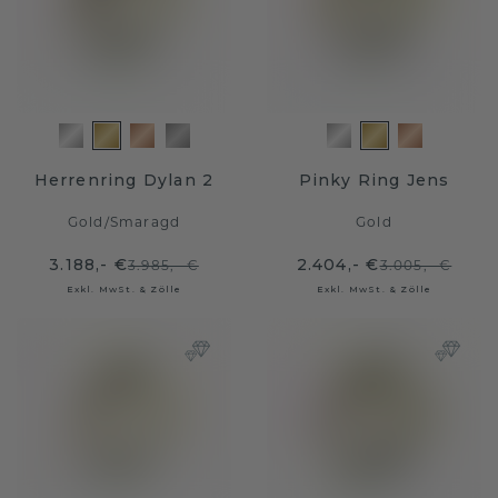
Herrenring Dylan 2
Pinky Ring Jens
Gold
/
Smaragd
Gold
3.188,- €
2.404,- €
3.985,- €
3.005,- €
Exkl. MwSt. & Zölle
Exkl. MwSt. & Zölle