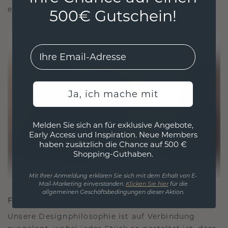
ethisch wie exquisit ist.
500€ Gutschein!
EMail
Ja, ich mache mit
Melden Sie sich an für exklusive Angebote,
Early Access und Inspiration. Neue Members
haben zusätzlich die Chance auf 500 €
Shopping-Guthaben.
Mit Ihrer Anmeldung erklären Sie sich mit dem Erhalt von E-
Mail-Marketing einverstanden.
Klicken Sie hier
für die
allgemeinen Geschäftsbedingungen dieser Aktion.
FÜR VERBINDUNGEN GESCHAFFEN
Unsere Designphilosophie ist auf Verbindung