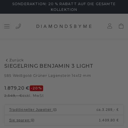
SONDERAKTION: 20 % RABATT AUF DIE GESAMTE
KOLLEKTION
Zurück
SIEGELRING BENJAMIN 3 LIGHT
585 Weißgold
Grüner Lagenstein 14x12 mm
/
1.879,20 €
-20
%
2.349,- €
exkl. MwSt
Traditioneller Juwelier
:
ca.
3.289,- €
Sie sparen
:
1.409,80 €