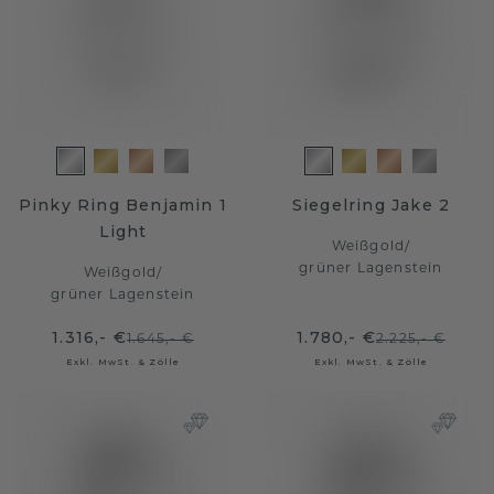
Pinky Ring Benjamin 1
Siegelring Jake 2
Light
Weißgold
/
grüner Lagenstein
Weißgold
/
grüner Lagenstein
1.316,- €
1.780,- €
1.645,- €
2.225,- €
Exkl. MwSt. & Zölle
Exkl. MwSt. & Zölle