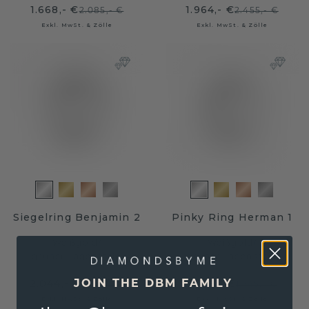
1.668,- €
1.964,- €
2.085,- €
2.455,- €
Exkl. MwSt. & Zölle
Exkl. MwSt. & Zölle
Siegelring Benjamin 2
Pinky Ring Herman 1
Weißgold
/
Weißgold
/
grüner Lagenstein
grüner Lagenstein
2.044,- €
1.396,- €
JOIN THE DBM FAMILY
2.555,- €
1.745,- €
Exkl. MwSt. & Zölle
Exkl. MwSt. & Zölle