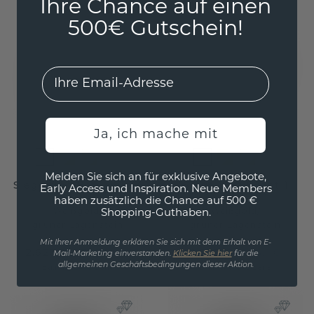
Ihre Chance auf einen
500€ Gutschein!
EMail
Ja, ich mache mit
Melden Sie sich an für exklusive Angebote,
Siegelring Benjamin 4
Siegelring Brent 1
Early Access und Inspiration. Neue Members
haben zusätzlich die Chance auf 500 €
Weißgold
/
Weißgold
/
Shopping-Guthaben.
grüner Lagenstein
grüner Lagenstein
Mit Ihrer Anmeldung erklären Sie sich mit dem Erhalt von E-
2.623,20 €
1.692,- €
3.279,- €
2.115,- €
Mail-Marketing einverstanden.
Klicken Sie hier
für die
allgemeinen Geschäftsbedingungen dieser Aktion.
Exkl. MwSt. & Zölle
Exkl. MwSt. & Zölle