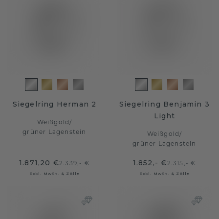
Siegelring Herman 2
Siegelring Benjamin 3
Light
Weißgold
/
grüner Lagenstein
Weißgold
/
grüner Lagenstein
1.871,20 €
1.852,- €
2.339,- €
2.315,- €
Exkl. MwSt. & Zölle
Exkl. MwSt. & Zölle