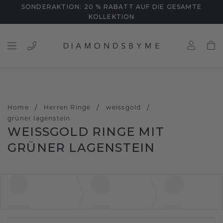
SONDERAKTION: 20 % RABATT AUF DIE GESAMTE
KOLLEKTION
/
/
/
Home
Herren Ringe
weissgold
grüner lagenstein
WEISSGOLD RINGE MIT G
RÜNER LAGENSTEIN