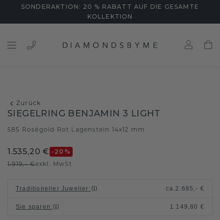
SONDERAKTION: 20 % RABATT AUF DIE GESAMTE
KOLLEKTION
Zurück
SIEGELRING BENJAMIN 3 LIGHT
585 Roségold
Rot Lagenstein 14x12 mm
/
1.535,20 €
-20
%
1.919,- €
exkl. MwSt
Traditioneller Juwelier
:
ca.
2.685,- €
Sie sparen
:
1.149,80 €