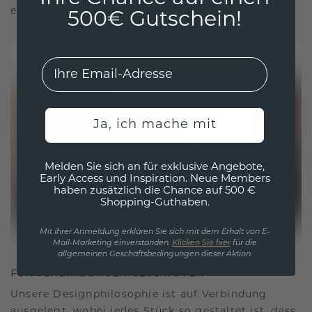
ethisch wie exquisit ist.
500€ Gutschein!
EMail
Ja, ich mache mit
Melden Sie sich an für exklusive Angebote,
Early Access und Inspiration. Neue Members
haben zusätzlich die Chance auf 500 €
Shopping-Guthaben.
Mit Ihrer Anmeldung erklären Sie sich mit dem Erhalt von E-
Mail-Marketing einverstanden.
Klicken Sie hier
für die
allgemeinen Geschäftsbedingungen dieser Aktion.
FÜR VERBINDUNGEN GESCHAFFEN
Unsere Designphilosophie ist auf Verbindung
ausgelegt, wobei jedes Stück so gestaltet ist, dass