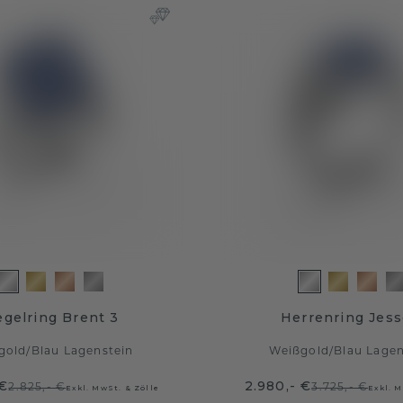
egelring Brent 3
Herrenring Jess
gold
/
Blau Lagenstein
Weißgold
/
Blau Lagen
 €
2.980,- €
2.825,- €
3.725,- €
Exkl. MwSt. & Zölle
Exkl. M