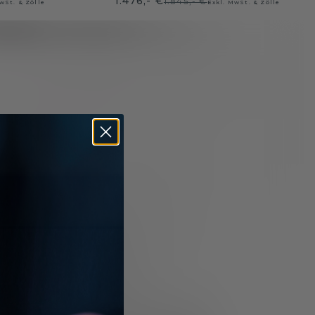
1.476,- €
1.845,- €
wSt. & Zölle
Exkl. MwSt. & Zölle