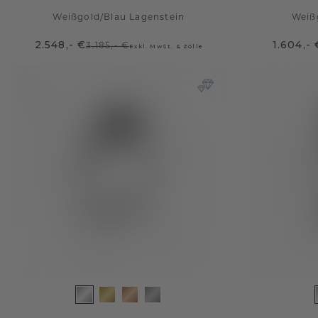
Weißgold
/
Blau Lagenstein
Weiß
2.548,- €
1.604,- 
3.185,- €
Exkl. MwSt. & Zölle