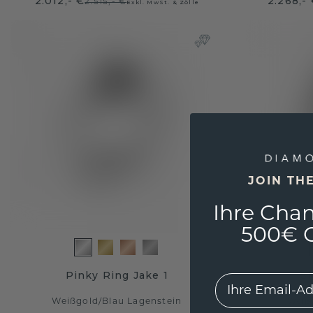
2.012,- €
2.268,-
2.515,- €
Exkl. MwSt. & Zölle
JOIN TH
Ihre Chan
500€ G
Pinky Ring Jake 1
Si
EMail
Weißgold
/
Blau Lagenstein
Weiß