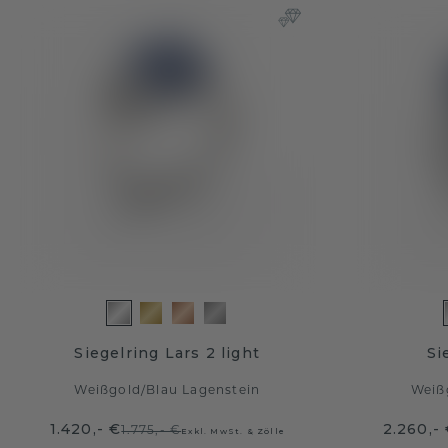
Siegelring Lars 2 light
Si
Weißgold
/
Blau Lagenstein
Weiß
1.420,- €
2.260,-
1.775,- €
Exkl. MwSt. & Zölle