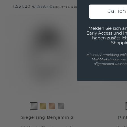
1.551,20 €
1.839,20
1.939,- €
Exkl. MwSt. & Zölle
Ja, ic
Melden Sie sich an
Early Access und I
haben zusätzlic
Shoppi
Mit Ihrer Anmeldung erklä
Mail-Marketing einver
allgemeinen Geschäf
Siegelring Benjamin 2
Pin