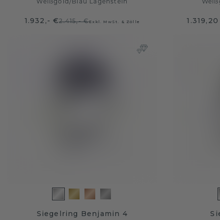
Weißgold
/
Blau Lagenstein
Weiß
1.932,- €
1.319,20
2.415,- €
Exkl. MwSt. & Zölle
Siegelring Benjamin 4
Si