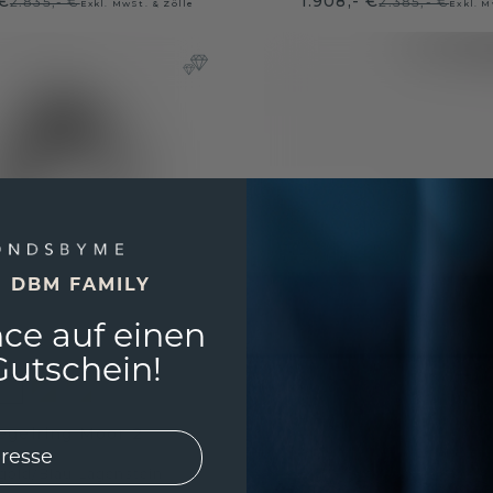
 €
1.908,- €
2.835,- €
2.385,- €
Exkl. MwSt. & Zölle
Exkl. M
E DBM FAMILY
ce auf einen
utschein!
egelring Moor 2
gold
/
Blau Lagenstein