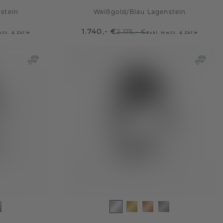
stein
Weißgold
/
Blau Lagenstein
1.740,- €
2.175,- €
wSt. & Zölle
Exkl. MwSt. & Zölle