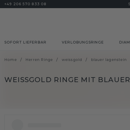
+49 206 570 833 08
SOFORT LIEFERBAR
VERLOBUNGSRINGE
DIA
/
/
/
Home
Herren Ringe
weissgold
blauer lagenstein
WEISSGOLD RINGE MIT BLAUER 