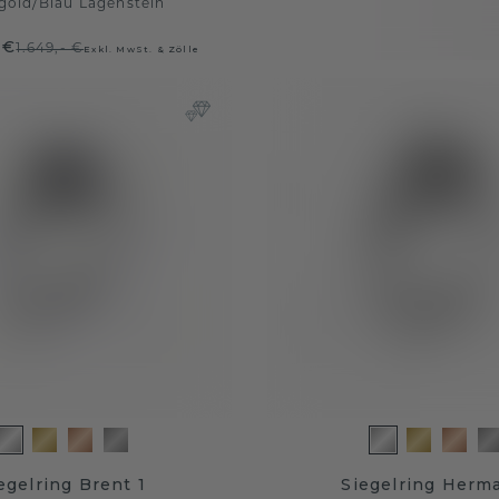
gold
/
Blau Lagenstein
 €
1.649,- €
Exkl. MwSt. & Zölle
egelring Brent 1
Siegelring Herm