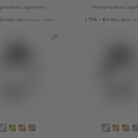
gold
/
Blau Lagenstein
Weißgold
/
Blau Lagen
€
1.756,- €
2.005,- €
2.195,- €
Exkl. MwSt. & Zölle
Exkl. M