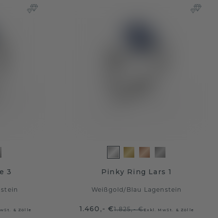
e 3
Pinky Ring Lars 1
stein
Weißgold
/
Blau Lagenstein
1.460,- €
1.825,- €
wSt. & Zölle
Exkl. MwSt. & Zölle