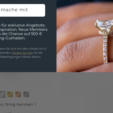
 €
2.299,- €
Exkl. MwSt. & Zölle
h mache mit
 für exklusive Angebote,
nspiration. Neue Members
h die Chance auf 500 €
ng-Guthaben.
ren Sie sich mit dem Erhalt von E-
standen.
Klicken Sie hier
für die
tsbedingungen dieser Aktion.
ky Ring Herman 1