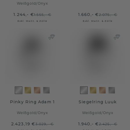
Weißgold
/
Onyx
1.244,- €
1.660,- €
1.555,- €
2.075,- €
Exkl. MwSt. & Zölle
Exkl. MwSt. & Zölle
Pinky Ring Adam 1
Siegelring Luuk
Weißgold
/
Onyx
Weißgold
/
Onyx
2.423,19 €
1.940,- €
3.029,- €
2.425,- €