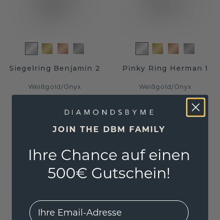
Siegelring Benjamin 2
Pinky Ring Herman 1
Weißgold
/
Onyx
Weißgold
/
Onyx
1.924,- €
1.319,20 €
2.405,- €
1.649,- €
Exkl. MwSt. & Zölle
Exkl. MwSt. & Zölle
JOIN THE DBM FAMILY
Ihre Chance auf einen
500€ Gutschein!
EMail