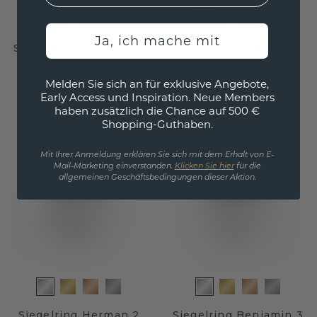
Ja, ich mache mit
Siegelring Benjamin 4
Siegelring Brent 1
Weißgold
/
Onyx
Weißgold
/
Onyx
Melden Sie sich an für exklusive Angebote,
Early Access und Inspiration. Neue Members
2.508,- €
1.604,- €
3.135,- €
2.005,- €
haben zusätzlich die Chance auf 500 €
Exkl. MwSt. & Zölle
Exkl. MwSt. & Zölle
Shopping-Guthaben.
Mit Ihrer Anmeldung erklären Sie sich mit dem Erhalt von E-
Mail-Marketing einverstanden.
Klicken Sie hier
für die
allgemeinen Geschäftsbedingungen dieser Aktion.
Siegelring Herman 2
Siegelring Benjamin 3