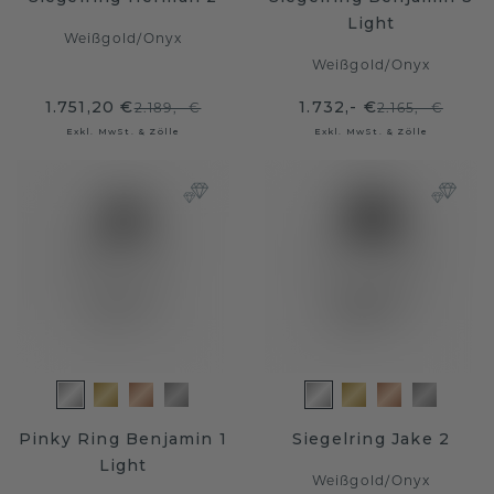
Light
Weißgold
/
Onyx
Weißgold
/
Onyx
1.751,20 €
1.732,- €
2.189,- €
2.165,- €
Exkl. MwSt. & Zölle
Exkl. MwSt. & Zölle
Pinky Ring Benjamin 1
Siegelring Jake 2
Light
Weißgold
/
Onyx