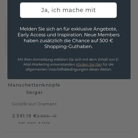
Ja, ich mache mit
Melden Sie sich an für exklusive Angebote,
Early Access und Inspiration. Neue Members
haben zusätzlich die Chance auf 500 €
Shopping-Guthaben.
Mit Ihrer Anmeldung erklären Sie sich mit dem Erhalt von E-
Mail-Marketing einverstanden.
Klicken Sie hier
für die
allgemeinen Geschäftsbedingungen dieser Aktion.
Manschettenknöpfe
Sergei
Gold
/
Braun Diamant
2.391,19 €
2.989,- €
Exkl. MwSt. & Zölle